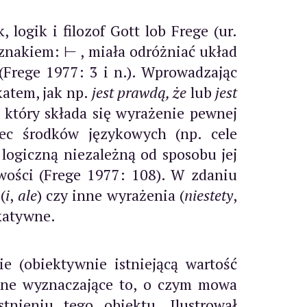
ogik i filozof Gott lob Frege (ur.
m znakiem:
⊢
, miała odróżniać układ
(Frege 1977: 3 i n.). Wprowadzając
katem, jak np.
jest prawdą, że
lub
jest
a który składa się wyrażenie pewnej
obec środków językowych (np. cele
ogiczną niezależną od sposobu jej
iwości (Frege 1977: 108). W zdaniu
(
i
,
ale
) czy inne wyrażenia (
niestety
,
ykatywne.
e (obiektywnie istniejącą wartość
ędne wyznaczające to, o czym mowa
tnieniu tego obiektu. Ilustrował