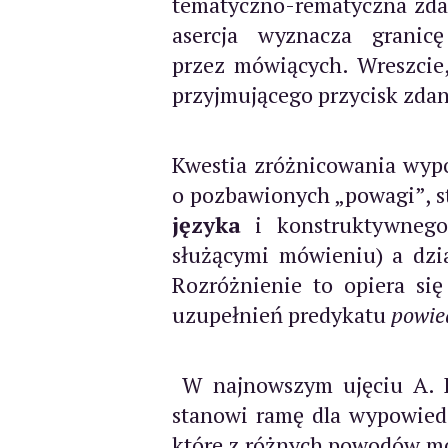
tematyczno-rematyczna zda
asercja wyznacza grani
przez mówiących. Wreszcie,
przyjmującego przycisk zd
Kwestia zróżnicowania wypo
o pozbawionych „powagi”, s
języka
i konstruktywnego
służącymi mówieniu) a dzi
Rozróżnienie to opiera się
uzupełnień predykatu
powied
W najnowszym ujęciu A. Bo
stanowi ramę dla wypowiedz
które z różnych powodów mo