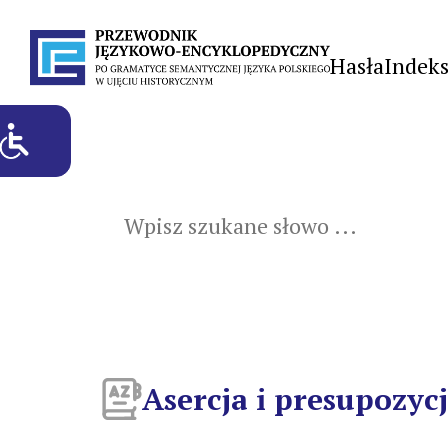
Hasła
Indek
Asercja i presupozyc