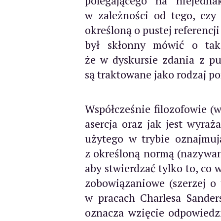
polegającego na niejedna
w zależności od tego, czy
określoną o pustej referenc
był skłonny mówić o taki
że w dyskursie zdania z pu
są traktowane jako rodzaj po
Współcześnie filozofowie (w
asercja oraz jak jest wyraż
użytego w trybie oznajmuj
z określoną normą (nazywan
aby stwierdzać tylko to, co
zobowiązaniowe (szerzej o 
w pracach Charlesa Sanders
oznacza wzięcie odpowiedz