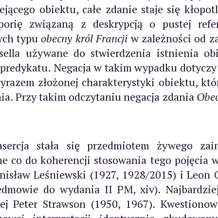
ejącego obiektu, całe zdanie staje się kłopo
porię związaną z deskrypcją o pustej refe
cych typu
obecny król Francji
w zależności od za
lla używane do stwierdzenia istnienia obi
predykatu. Negacja w takim wypadku dotyczy 
azem złożonej charakterystyki obiektu, które
nia. Przy takim odczytaniu negacja zdania
Obecn
sercja stała się przedmiotem żywego zain
 co do koherencji stosowania tego pojęcia w 
anisław Leśniewski (1927, 1928/2015) i Leon
dmowie do wydania II PM, xiv). Najbardziej
iej Peter Strawson (1950, 1967). Kwestiono