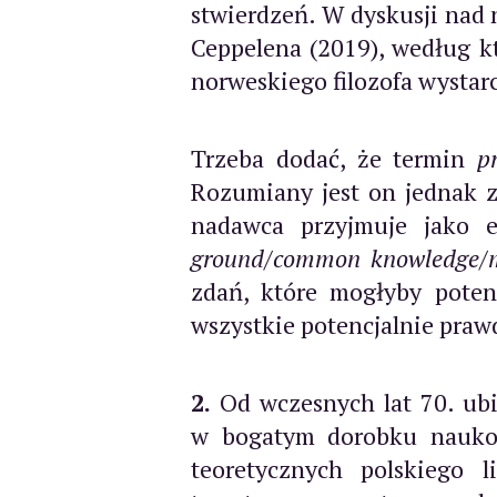
stwierdzeń. W dyskusji nad n
Ceppelena (2019), według k
norweskiego filozofa wystar
Trzeba dodać, że termin
p
Rozumiany jest on jednak zu
nadawca przyjmuje jako 
ground
/
common knowledge
/
zdań, które mogłyby poten
wszystkie potencjalnie praw
2.
Od wczesnych lat 70. ubi
w bogatym dorobku naukowy
teoretycznych polskiego l