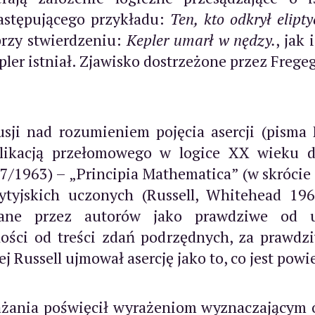
astępującego przykładu:
Ten, kto odkrył elipt
przy stwierdzeniu:
Kepler umarł w nędzy.
, jak
epler istniał. Zjawisko dostrzeżone przez Freg
sji nad rozumieniem pojęcia asercji (pisma 
likacją przełomowego w logice XX wieku dz
7/1963) – „Principia Mathematica” (w skrócie
tyjskich uczonych (Russell, Whitehead 1963
wane przez autorów jako prawdziwe od 
ości od treści zdań podrzędnych, za prawdzi
j Russell ujmował asercję jako to, co jest pow
ażania poświęcił wyrażeniom wyznaczającym ó