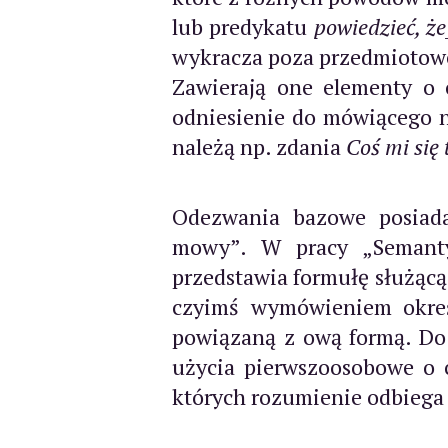
lub predykatu
powiedzieć, że
wykracza poza przedmiotowe 
Zawierają one elementy o 
odniesienie do mówiącego ni
należą np. zdania
Coś mi się
Odezwania bazowe posiada
mowy”. W pracy „Semantyk
przedstawia formułę służąc
czyimś wymówieniem okreś
powiązaną z ową formą. Do
użycia pierwszoosobowe o 
których rozumienie odbiega o