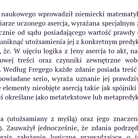
 naukowego wprowadził niemiecki matematyk, l
miarze uczonego asercja, wyrażana specjalny
cznie od sądu posiadającego wartość prawdy 
ł uniknąć utożsamienia jej z konkretnym predy
, że
. W ujęciu logika z Jeny asercja to akt, n
ie owej treści oraz czynniki zewnętrzne w
Według Fregego każde zdanie posiada treść l
wypowiadane serio, wyraża uznanie jej prawdz
elementy nieobjęte asercją takie jak spójniki 
ziś określane jako metatekstowe lub metapred
a (utożsamiany z myślą) oraz jego znaczeni
u). Zauważył jednocześnie, że zdania podrz
ją założenie logiczne przesądzające o is