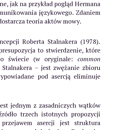
ajne, jak na przykład pogląd Hermana
 komunikowania językowego. Zdaniem
dostarcza teoria aktów mowy.
cepcji Roberta Stalnakera (1978).
resupozycja to stwierdzenie, które
 o świecie (w oryginale:
common
m Stalnakera – jest zwężanie zbioru
ypowiadane pod asercją eliminuje
 jest jednym z zasadniczych wątków
ódło trzech istotnych propozycji
 przejawem asercji jest struktura