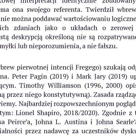
kowej interpretacji identycznie zbudowan
 ma ona swojego referenta. Twierdził wbrew
ji nie można poddawać wartościowaniu logiczne
ch zdaniach jako o układach o zerowej w
stą deskrypcją określoną nie są rozpatrywan
myłki lub nieporozumienia, a nie fałszu.
brew pierwotnej intencji Fregego) szukają od
ana. Peter Pagin (2019) i Mark Jary (2019) u
ącym. Timothy Williamson (1996, 2000) opis
ą przez niego konstytutywną). Zasada rządząc
 wiemy. Najbardziej rozpowszechnionym poglądem
tym: Lionel Shapiro, 2018/2020). Zgodnie z t
a Peirce’a, Johna L. Austina i Johna Searle
ialności przez nadawcę za uczestników dys