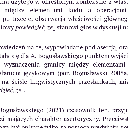
nia użytego w określonym kontekście z właś
cę między elementami kodu a operacjam
 po trzecie, obserwacja właściwości główneg
aniowy
powiedzieć, że_
stanowi głos w dyskusji na
wiedzeń na te, wypowiadane pod asercją, oraz
tała się dla A. Bogusławskiego punktem wyjśc
 wyznaczenia granicy między elementami 
ałaniem językowym (por. Bogusławski 2008a
 na ściśle lingwistycznych przesłankach, m
zieć, że_
.
gusławskiego (2021) czasownik ten, przyjm
i mających charakter asertoryczny. Przeciwst
gą być opisane tylko za pomocą predykatu
po