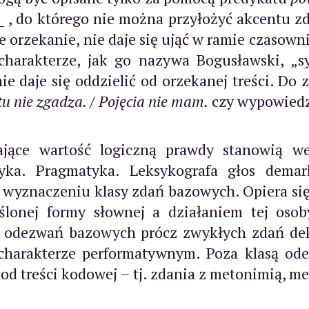
_
, do którego nie można przyłożyć akcentu z
orzekanie, nie daje się ująć w ramie czasown
charakterze, jak go nazywa Bogusławski, „s
e daje się oddzielić od orzekanej treści. Do
 tu nie zgadza.
/
Pojęcia nie mam.
czy wypowied
jące wartość logiczną prawdy stanowią we
a. Pragmatyka. Leksykografa głos demark
ą wyznaczeniu klasy zdań bazowych. Opiera s
lonej formy słownej a działaniem tej oso
 odezwań bazowych prócz zwykłych zdań dek
charakterze performatywnym. Poza klasą od
d treści kodowej – tj. zdania z metonimią, met