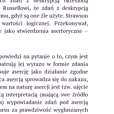
ych zdań z deskrypcją określoną
 Russellowi, że zdań z deskrypcją
mu, gdyż są one źle użyte. Strawson
artości logicznej. Przekonywał,
e jako stwierdzenia asertoryczne –
powiedzi na pytanie o to, czym jest
patrują jej wyrazu w formie zdania
uje asercję jako działanie zgodne
a asercją sprowadza się do nakazu,
 na naturę asercji jest tzw. ujęcie
ą interpretacją (mającą swe źródło
’a) wypowiadanie zdań pod asercją
kursu za prawdziwość wygłaszanych