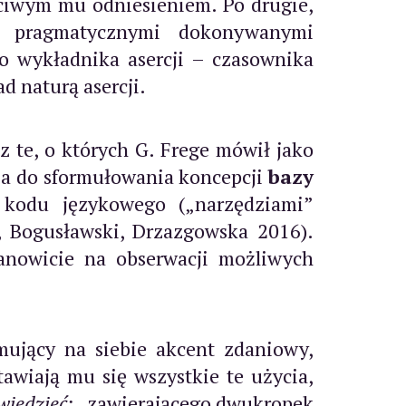
ciwym mu odniesieniem. Po drugie,
i pragmatycznymi dokonywanymi
o wykładnika asercji – czasownika
d naturą asercji.
 te, o których G. Frege mówił jako
ia do sformułowania koncepcji
bazy
kodu językowego („narzędziami”
, Bogusławski, Drzazgowska 2016).
ianowicie na obserwacji możliwych
ujący na siebie akcent zdaniowy,
awiają mu się wszystkie te użycia,
wiedzieć:
_ zawierającego dwukropek