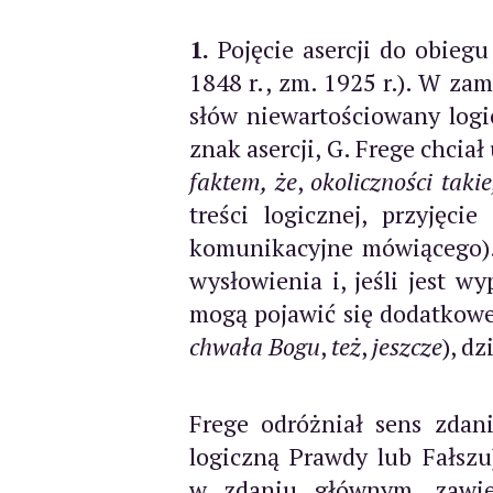
1.
Pojęcie asercji do obiegu
1848 r., zm. 1925 r.). W za
słów niewartościowany logi
znak asercji, G. Frege chcia
faktem, że
,
okoliczności takie
treści logicznej, przyjęc
komunikacyjne mówiącego). 
wysłowienia i, jeśli jest 
mogą pojawić się dodatkowe 
chwała Bogu
,
też
,
jeszcze
), d
Frege odróżniał sens zdani
logiczną Prawdy lub Fałsz
w zdaniu głównym, zawiera