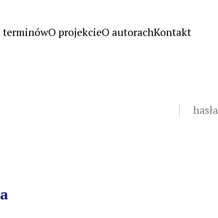
s terminów
O projekcie
O autorach
Kontakt
ja