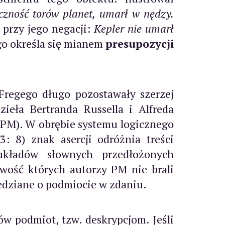
yczność torów planet, umarł w nędzy.
 i przy jego negacji:
Kepler nie umarł
ego określa się mianem
presupozycji
Fregego długo pozostawały szerzej
ieła Bertranda Russella i Alfreda
 PM). W obrębie systemu logicznego
: 8) znak asercji odróżnia treści
układów słownych przedłożonych
wość których autorzy PM nie brali
iedziane o podmiocie w zdaniu.
w podmiot, tzw. deskrypcjom. Jeśli