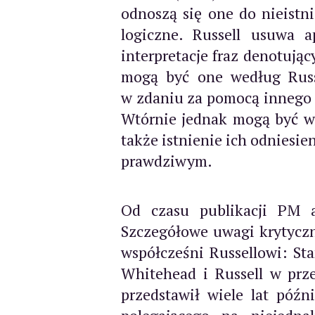
odnoszą się one do nieistni
logiczne. Russell usuwa a
interpretacje fraz denotują
mogą być one według Russe
w zdaniu za pomocą innego 
Wtórnie jednak mogą być wyr
także istnienie ich odniesie
prawdziwym.
Od czasu publikacji PM a
Szczegółowe uwagi krytyczne
współcześni Russellowi: St
Whitehead i Russell w prze
przedstawił wiele lat późn