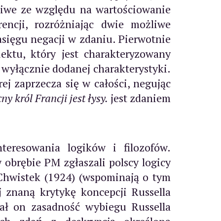
tliwe ze względu na wartościowanie
rencji, rozróżniając dwie możliwe
sięgu negacji w zdaniu. Pierwotnie
ektu, który jest charakteryzowany
wyłącznie dodanej charakterystyki.
j zaprzecza się w całości, negując
y król Francji jest łysy.
jest zdaniem
teresowania logików i filozofów.
obrębie PM zgłaszali polscy logicy
 Chwistek (1924) (wspominają o tym
 znaną krytykę koncepcji Russella
wał on zasadność wybiegu Russella