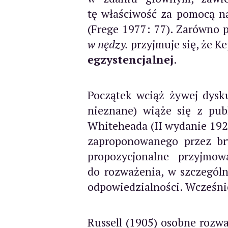
tę właściwość za pomocą n
(Frege 1977: 77). Zarówno 
w nędzy.
przyjmuje się, że K
egzystencjalnej
.
Początek wciąż żywej dysku
nieznane) wiąże się z pub
Whiteheada (II wydanie 192
zaproponowanego przez bry
propozycjonalne przyjmo
do rozważenia, w szczególn
odpowiedzialności. Wcześnie
Russell (1905) osobne rozw