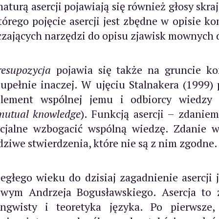
aturą asercji pojawiają się również głosy skr
tórego pojęcie asercji jest zbędne w opisie
czających narzędzi do opisu zjawisk mownych 
resupozycja
pojawia się także na gruncie kon
pełnie inaczej. W ujęciu Stalnakera (1999) p
element wspólnej jemu i odbiorcy wiedzy
mutual knowledge
). Funkcją asercji – zdanie
cjalne wzbogacić wspólną wiedzę. Zdanie w
dziwe stwierdzenia, które nie są z nim zgodne.
egłego wieku do dzisiaj zagadnienie asercji
m Andrzeja Bogusławskiego. Asercja to źr
ingwisty i teoretyka języka. Po pierwsze,