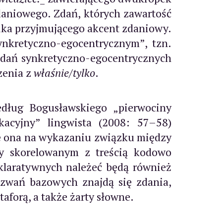
daniowego. Zdań, których zawartość
ika przyjmującego akcent zdaniowy.
ynkretyczno-egocentrycznym”, tzn.
 zdań synkretyczno-egocentrycznych
zenia z
właśnie
/
tylko
.
dług Bogusławskiego „pierwociny
acyjny” lingwista (2008: 57–58)
ię ona na wykazaniu związku między
by skorelowanym z treścią kodowo
laratywnych należeć będą również
ezwań bazowych znajdą się zdania,
aforą, a także żarty słowne.