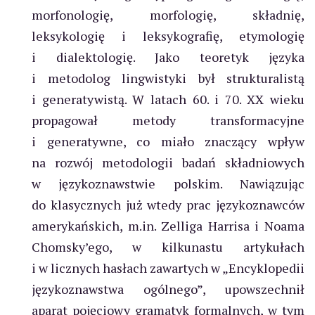
morfonologię, morfologię, składnię,
leksykologię i leksykografię, etymologię
i dialektologię. Jako teoretyk języka
i metodolog lingwistyki był strukturalistą
i generatywistą. W latach 60. i 70. XX wieku
propagował metody transformacyjne
i generatywne, co miało znaczący wpływ
na rozwój metodologii badań składniowych
w językoznawstwie polskim. Nawiązując
do klasycznych już wtedy prac językoznawców
amerykańskich, m.in. Zelliga Harrisa i Noama
Chomsky’ego, w kilkunastu artykułach
i w licznych hasłach zawartych w „Encyklopedii
językoznawstwa ogólnego”, upowszechnił
aparat pojęciowy gramatyk formalnych, w tym