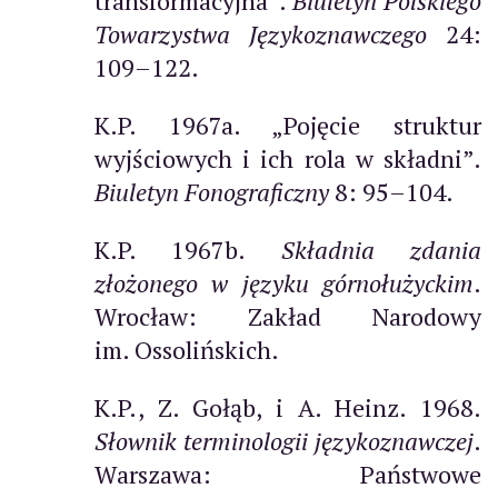
transformacyjna”.
Biuletyn Polskiego
Towarzystwa Językoznawczego
24:
109–122.
K.P. 1967a. „Pojęcie struktur
wyjściowych i ich rola w składni”.
Biuletyn Fonograficzny
8: 95–104.
K.P. 1967b.
Składnia zdania
złożonego w języku górnołużyckim
.
Wrocław: Zakład Narodowy
im. Ossolińskich.
K.P., Z. Gołąb, i A. Heinz. 1968.
Słownik terminologii językoznawczej
.
Warszawa: Państwowe