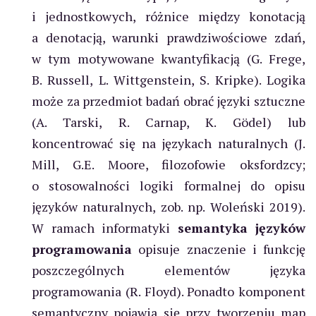
i jednostkowych, różnice między konotacją
a denotacją, warunki prawdziwościowe zdań,
w tym motywowane kwantyfikacją (G. Frege,
B. Russell, L. Wittgenstein, S. Kripke). Logika
może za przedmiot badań obrać języki sztuczne
(A. Tarski, R. Carnap, K. Gödel) lub
koncentrować się na językach naturalnych (J.
Mill, G.E. Moore, filozofowie oksfordzcy;
o stosowalności logiki formalnej do opisu
języków naturalnych, zob. np. Woleński 2019).
W ramach informatyki
semantyka języków
programowania
opisuje znaczenie i funkcję
poszczególnych elementów języka
programowania (R. Floyd). Ponadto komponent
semantyczny pojawia się przy tworzeniu map