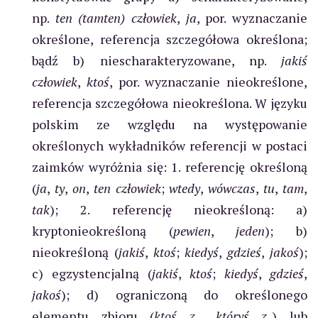
np.
ten (tamten) człowiek
,
ja
, por. wyznaczanie
określone, referencja szczegółowa określona;
bądź b) niescharakteryzowane, np.
jakiś
człowiek
,
ktoś
, por. wyznaczanie nieokreślone,
referencja szczegółowa nieokreślona. W języku
polskim ze względu na występowanie
określonych wykładników referencji w postaci
zaimków wyróżnia się: 1. referencję określoną
(
ja
,
ty
,
on
,
ten człowiek
;
wtedy
,
wówczas
,
tu
,
tam
,
tak
); 2. referencję nieokreśloną: a)
kryptonieokreśloną (
pewien
,
jeden
); b)
nieokreśloną (
jakiś
,
ktoś
;
kiedyś
,
gdzieś
,
jakoś
);
c) egzystencjalną (
jakiś
,
ktoś
;
kiedyś
,
gdzieś
,
jakoś
); d) ograniczoną do określonego
elementu zbioru (
ktoś z_
,
któryś z_
) lub