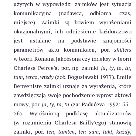
użytych w wypowiedzi zaimków jest sytuacja
komunikacyjna (nadawca, odbiorca, czas,
miejsce). Zaimki są bowiem wyrażeniami
okazjonalnymi, ich odniesienie każdorazowo
jest ustalane na podstawie znajomości
parametrów aktu komunikacji, por.
shifters
w teorii Romana Jakobsona czy indeksy w teorii
Charlesa Peirce’a, por. np. zaimki
ja
,
ty
,
to
,
tu
,
tam
,
teraz
,
wtedy
(zob. Bogusławski 1977). Emile
Benveniste zaimki uznaje za wyrażenia, które
zawdzięczają swoje pochodzenie wprost aktowi
mowy, por.
ja
,
ty
,
to
,
tu
(za: Padučeva 1992: 55–
56). Wyróżnioną podklasę aktualizatorów
(w rozumieniu Charlesa Bailly’ego) stanowią
zaimki, por.
ten
,
tamten
,
ten sam
,
taki
,
każdy
,