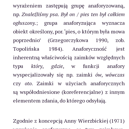
wyrażeniem zastępują grupę anaforyzowaną,
np.
Znaleźliśmy psa. Był on
/
pies ten był całkiem
ogłuszony.
; grupa anaforyzująca wyznacza
obiekt określony, por. ‘pies, o którym była mowa
poprzednio’ (Grzegorczykowa 1990, zob.
Topolińska 1984). Anaforyczność jest
inherentną właściwością zaimków względnych
typu
który
,
gdzie
, w funkcji anafory
wyspecjalizowały się np. zaimki
ów
,
wówczas
czy
oto
. Zaimki w użyciach anaforycznych
są współodniesione (koreferencjalne) z innym
elementem zdania, do którego odsyłają.
Zgodnie z koncepcją Anny Wierzbickiej (1971)