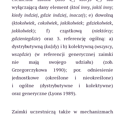
wyłączającą dany element (
ktoś inny
,
jakiś inny
;
kiedy indziej
,
gdzie indziej
,
inaczej
); e) dowolną
(
ktokolwiek
,
cokolwiek
,
jakikolwiek
;
gdziekolwiek
,
jakkolwiek
); f) cząstkową (
niektórzy
;
gdzieniegdzie
) oraz 3. referencję ogólną: a)
dystrybutywną (
każdy
) i b) kolektywną (
wszyscy
,
wszędzie
) (w referencji generycznej zaimki
nie mają swojego udziału) (zob.
Grzegorczykowa 1990); por. odniesienie
jednostkowe (określone i nieokreślone)
i ogólne (dystrybutywne i kolektywne)
oraz generyczne (Lyons 1989).
Zaimki uczestniczą także w mechanizmach