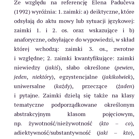
Ze względu na referencję Elena Padučeva
(1992) wyróżnia: 1. zaimki: a) deiktyczne, które
odsyłają do aktu mowy lub sytuacji językowej:
zaimki 1. i 2. os. oraz wskazujące i b)
anaforyczne, odsyłające do wypowiedzi, w skład
której wchodzą: zaimki 3. os., zwrotne
i względne; 2. zaimki kwantyfikujące: zaimki
niewiedzy (
jakiś
), słabo określone (
pewien
,
jeden
,
niektóry
), egzystencjalne (
jakikolwiek
),
uniwersalne (
każdy
), przeczące (
żaden
)
i pytajne. Zaimki dzielą się także na klasy
tematyczne podporządkowane określonym
abstrakcyjnym klasom pojęciowym,
np. żywotność/nieżywotność (
kto – co
)
,
adiektywność/substantywność (
jaki
–
kto
),