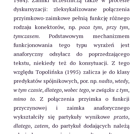
1984). Zaimki uczestniczą także w procesie
dyskursyzacji: zleksykalizowane połączenia
przyimkowo-zaimkowe pełnią funkcję różnego
rodzaju konektorów, np.
poza tym
,
przy tym
,
tymczasem
. Podstawowym mechanizmem
funkcjonowania tego typu wyrażeń jest
anaforyczny odsyłacz do poprzedzającego
tekstu, niekiedy też do konsytuacji. Z tego
względu Topolińska (1995) zalicza je do klasy
predykatów spójnikowych, por. np.
nadto
,
wtedy
,
w tym czasie
,
dlatego
,
wobec tego
,
w związku z tym
,
mimo to
. Z połączenia przyimka o funkcji
przyczynowej i zaimka anaforycznego
wykształciły się partykuły wynikowe
przeto
,
dlatego
,
zatem
, do partykuł dodających należą