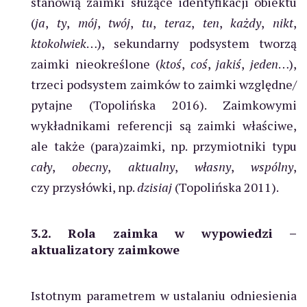
stanowią zaimki służące identyfikacji obiektu
(
ja
,
ty
,
mój
,
twój
,
tu
,
teraz
,
ten
,
każdy
,
nikt
,
ktokolwiek
…), sekundarny podsystem tworzą
zaimki nieokreślone (
ktoś
,
coś
,
jakiś
,
jeden
…),
trzeci podsystem zaimków to zaimki względne/
pytajne (Topolińska 2016). Zaimkowymi
wykładnikami referencji są zaimki właściwe,
ale także (para)zaimki, np. przymiotniki typu
cały
,
obecny
,
aktualny
,
własny
,
wspólny
,
czy przysłówki, np.
dzisiaj
(Topolińska 2011).
3.2. Rola zaimka w wypowiedzi –
aktualizatory zaimkowe
Istotnym parametrem w ustalaniu odniesienia