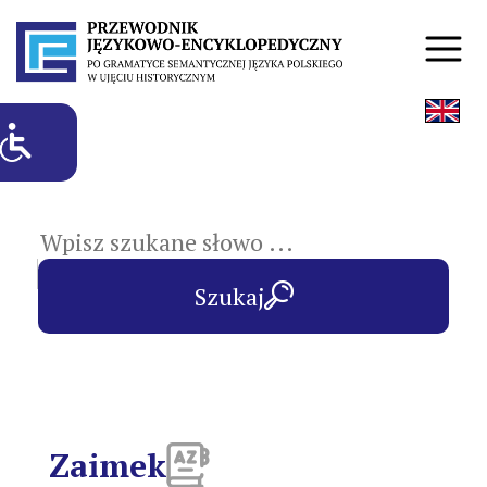
hasła przedmiotowe
Szukaj
Zaimek