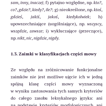
sam
,
inny
,
inaczej
; f) pytajno-względne, np.
kto?
,
co?
,
gdzie?
,
kiedy?
,
ile?
; g) nieokreślone, np.
ktoś
,
gdzieś
,
jakiś
,
jakoś
,
kiedykolwiek
; h)
upowszechniające (uogólniające), np.
wszyscy
,
wszędzie
,
zawsze
; i) wykluczające (przeczące),
np.
nikt
,
nic
,
nigdzie
,
nigdy
.
1.3. Zaimki w klasyfikacjach części mowy
Ze względu na zróżnicowanie funkcjonalne
zaimków nie jest możliwe ujęcie ich w jedną
spójną klasę części mowy wyznaczoną
w wyniku zastosowania tych samych kryteriów
do całego zasobu leksykalnego języka: ani
na podstawie kryteriów morfologicznych, ani