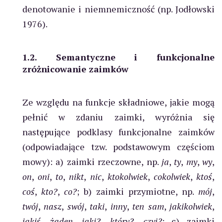
denotowanie i niemnemiczność (np. Jodłowski
1976).
1.2. Semantyczne i funkcjonalne
zróżnicowanie zaimków
Ze względu na funkcje składniowe, jakie mogą
pełnić w zdaniu zaimki, wyróżnia się
następujące podklasy funkcjonalne zaimków
(odpowiadające tzw. podstawowym częściom
mowy): a) zaimki rzeczowne, np.
ja
,
ty
,
my
,
wy
,
on
,
oni
,
to
,
nikt
,
nic
,
ktokolwiek
,
cokolwiek
,
ktoś
,
coś
,
kto?
,
co?
; b) zaimki przymiotne, np.
mój
,
twój
,
nasz
,
swój
,
taki
,
inny
,
ten sam
,
jakikolwiek
,
jakiś
,
żaden
,
jaki?
,
który?
,
czyj?
; c) zaimki