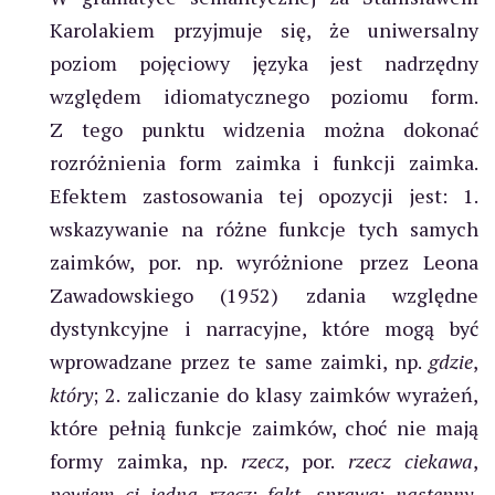
Karolakiem przyjmuje się, że uniwersalny
poziom pojęciowy języka jest nadrzędny
względem idiomatycznego poziomu form.
Z tego punktu widzenia można dokonać
rozróżnienia form zaimka i funkcji zaimka.
Efektem zastosowania tej opozycji jest: 1.
wskazywanie na różne funkcje tych samych
zaimków, por. np. wyróżnione przez Leona
Zawadowskiego (1952) zdania względne
dystynkcyjne i narracyjne, które mogą być
wprowadzane przez te same zaimki, np.
gdzie
,
który
; 2. zaliczanie do klasy zaimków wyrażeń,
które pełnią funkcje zaimków, choć nie mają
formy zaimka, np.
rzecz
, por.
rzecz ciekawa
,
powiem ci jedną rzecz
;
fakt
,
sprawa
;
następny
,