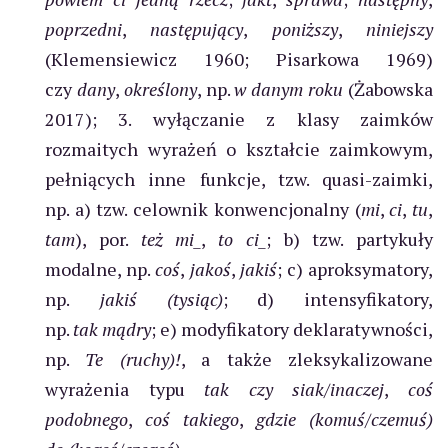
poprzedni
,
następujący
,
poniższy
,
niniejszy
(Klemensiewicz 1960; Pisarkowa 1969)
czy
dany
,
określony
, np.
w danym roku
(Żabowska
2017); 3. wyłączanie z klasy zaimków
rozmaitych wyrażeń o kształcie zaimkowym,
pełniących inne funkcje, tzw. quasi-zaimki,
np. a) tzw. celownik konwencjonalny (
mi
,
ci
,
tu
,
tam
), por.
też mi_
,
to ci_
; b) tzw. partykuły
modalne, np.
coś
,
jakoś
,
jakiś
; c) aproksymatory,
np.
jakiś (tysiąc)
; d) intensyfikatory,
np.
tak mądry
; e) modyfikatory deklaratywności,
np.
Te (ruchy)!
, a także zleksykalizowane
wyrażenia typu
tak czy siak
/
inaczej
,
coś
podobnego
,
coś takiego
,
gdzie (komuś
/
czemuś)