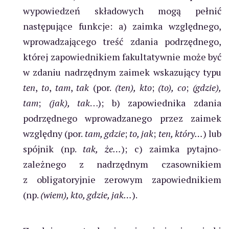
wypowiedzeń składowych mogą pełnić
następujące funkcje: a) zaimka względnego,
wprowadzającego treść zdania podrzędnego,
której zapowiednikiem fakultatywnie może być
w zdaniu nadrzędnym zaimek wskazujący typu
ten
,
to
,
tam
,
tak
(por.
(ten), kto
;
(to), co
;
(gdzie),
tam
;
(jak), tak
…); b) zapowiednika zdania
podrzędnego wprowadzanego przez zaimek
względny (por.
tam, gdzie
;
to, jak
;
ten, który…
) lub
spójnik (np.
tak, że…
); c) zaimka pytajno-
zależnego z nadrzędnym czasownikiem
z obligatoryjnie zerowym zapowiednikiem
(np.
(wiem), kto, gdzie, jak…
).