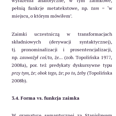
wyrażenia anaforyczne, w tym zaimkowe,
pełnią funkcje metatekstowe, np.
tam
= ‘w
miejscu, o którym mówiłem’.
Zaimki uczestniczą w transformacjach
składniowych (derywacji syntaktycznej),
tj. pronominalizacji i prosentencjalizacji,
np.
zauważył coś
/
to, że…
(zob. Topolińska 1977,
2008a), por. też predykaty dyskursywne typu
przy tym, że
;
obok tego, że
;
po to, żeby
(Topolińska
2008b).
3.4. Forma vs. funkcja zaimka
W gramatyce semantycznej za Stanisławem