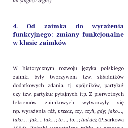
do (kogoś
/
czegoś)
.
4. Od zaimka do wyrażenia
funkcyjnego: zmiany funkcjonalne
w klasie zaimków
W historycznym rozwoju języka polskiego
zaimki były tworzywem tzw. składników
dodatkowych zdania, tj. spójników, partykuł
czy tzw. partykuł pytajnych itp. Z pierwotnych
leksemów zaimkowych wytworzyły się
np. wyrażenia
cóż
,
przecz
,
czy
,
czyli
,
gdy
;
jako…,
tako…
;
jak…, tak…
;
to…, to…
;
tudzież
(Pisarkowa