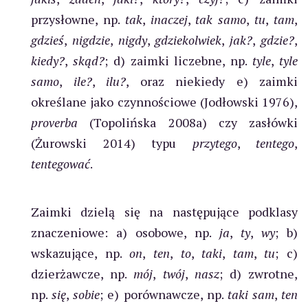
przysłowne, np.
tak
,
inaczej
,
tak samo
,
tu
,
tam
,
gdzieś
,
nigdzie
,
nigdy
,
gdziekolwiek
,
jak?
,
gdzie?
,
kiedy?
,
skąd?
; d) zaimki liczebne, np.
tyle
,
tyle
samo
,
ile?
,
ilu?
, oraz niekiedy e) zaimki
określane jako czynnościowe (Jodłowski 1976),
proverba
(Topolińska 2008a) czy zasłówki
(Żurowski 2014) typu
przytego
,
tentego
,
tentegować
.
Zaimki dzielą się na następujące podklasy
znaczeniowe: a) osobowe, np.
ja
,
ty
,
wy
; b)
wskazujące, np.
on
,
ten
,
to
,
taki
,
tam
,
tu
; c)
dzierżawcze, np.
mój
,
twój
,
nasz
; d) zwrotne,
np.
się
,
sobie
; e) porównawcze, np.
taki sam
,
ten