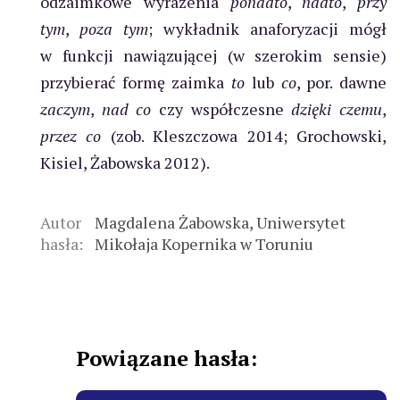
odzaimkowe wyrażenia
ponadto
,
nadto
,
przy
tym
,
poza tym
; wykładnik anaforyzacji mógł
w funkcji nawiązującej (w szerokim sensie)
przybierać formę zaimka
to
lub
co
, por. dawne
zaczym
,
nad co
czy współczesne
dzięki czemu
,
przez co
(zob. Kleszczowa 2014; Grochowski,
Kisiel, Żabowska 2012).
Autor
Magdalena Żabowska, Uniwersytet
hasła:
Mikołaja Kopernika w Toruniu
Powiązane hasła: