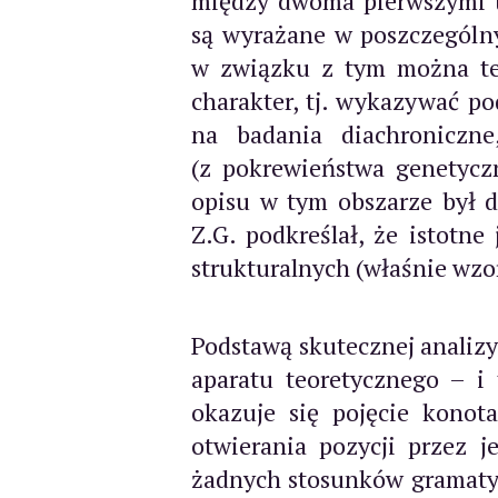
między dwoma pierwszymi ty
są wyrażane w poszczególny
w związku z tym można te 
charakter, tj. wykazywać po
na badania diachroniczne
(z pokrewieństwa genetycz
opisu w tym obszarze był d
Z.G. podkreślał, że istotn
strukturalnych (właśnie wz
Podstawą skutecznej analiz
aparatu teoretycznego – i 
okazuje się pojęcie konot
otwierania pozycji przez j
żadnych stosunków gramatyc