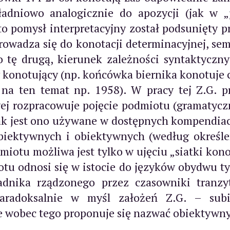
ładniowo analogicznie do apozycji (jak w „ja
y to pomysł interpretacyjny został podsunięty 
owadza się do konotacji determinacyjnej, sem
o tę drugą, kierunek zależności syntaktycznyc
konotujący (np. końcówka biernika konotuje c
. na ten temat np. 1958). W pracy tej Z.G.
wej rozpracowuje pojęcie podmiotu (gramatycz
 jak jest ono używane w dostępnych kompendia
biektywnych i obiektywnych (według określe
iotu możliwa jest tylko w ujęciu „siatki kono
tu odnosi się w istocie do języków obydwu ty
ładnika rządzonego przez czasowniki tranzy
radoksalnie w myśl założeń Z.G. – sub
e wobec tego proponuje się nazwać obiektywny