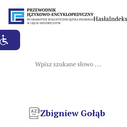
Hasła
Indek
Zbigniew Gołąb