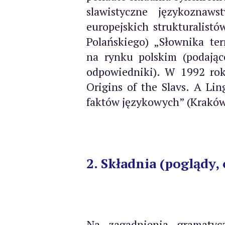
slawistyczne językoznaws
europejskich strukturalist
Polańskiego) „Słownika te
na rynku polskim (podające
odpowiedniki). W 1992 rok
Origins of the Slavs. A Li
faktów językowych” (Kraków
2. Składnia (poglądy, 
Na zagadnienia gramatyc