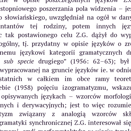
stopniowego poszerzania pola widzenia – jeś
o słowiańskiego, uwzględniał na ogół w dan
entantów tej rodziny, potem innych języ
c tak postawionego celu Z.G. dążył do wyp
ogólny, tj. przydatny w opisie języków o z
nemu językowi kategorii gramatycznych dr
ka
sub specie
drugiego” (1956: 62–63); był
 wypracowanej na gruncie języków ie. w odnie
ostatnich w całkiem im obce ramy teoret
bie (1958) pojęciu izogramatyzmu, wskaz
opisywanych językach – wzorców morfologi
yjnych i derywacyjnych; jest to więc rozumi
aktyzm związany z analogią wzorców skł
gramatyki synchronicznej Z.G. interesował si