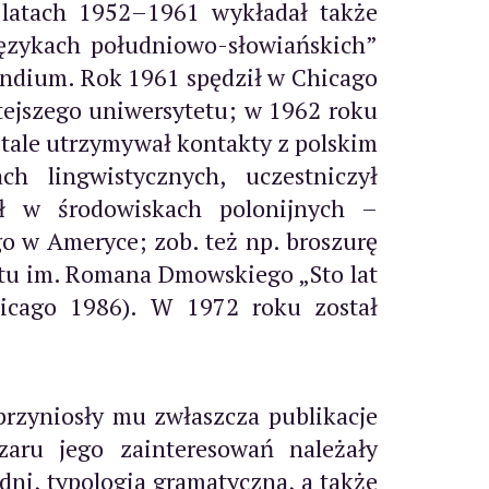
latach 1952–1961 wykładał także
językach południowo-słowiańskich”
endium. Rok 1961 spędził w Chicago
tejszego uniwersytetu; w 1962 roku
 Stale utrzymywał kontakty z polskim
h lingwistycznych, uczestniczył
ł w środowiskach polonijnych –
o w Ameryce; zob. też np. broszurę
utu im. Romana Dmowskiego „Sto lat
Chicago 1986). W 1972 roku został
przyniosły mu zwłaszcza publikacje
aru jego zainteresowań należały
dni, typologia gramatyczna, a także