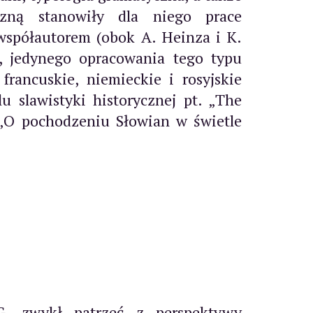
iczną stanowiły dla niego prace
 współautorem (obok A. Heinza i K.
), jedynego opracowania tego typu
francuskie, niemieckie i rosyjskie
 slawistyki historycznej pt. „The
e „O pochodzeniu Słowian w świetle
G. zwykł patrzeć z perspektywy