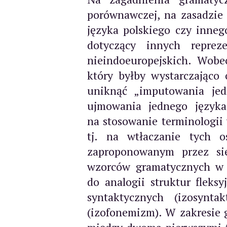
porównawczej, na zasadzie 
języka polskiego czy inneg
dotyczący innych reprez
nieindoeuropejskich. Wobe
który byłby wystarczająco 
uniknąć „imputowania jed
ujmowania jednego języ
na stosowanie terminologii
tj. na wtłaczanie tych 
zaproponowanym przez sie
wzorców gramatycznych w 
do analogii struktur fleks
syntaktycznych (izosynt
(izofonemizm). W zakresie 