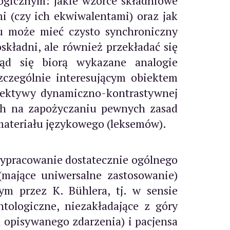
ogicznym: jakie wzorce składniowe
 (czy ich ekwiwalentami) oraz jak
ju może mieć czysto synchroniczny
kładni, ale również przekładać się
kąd się biorą wykazane analogie
czególnie interesującym obiektem
spektywy dynamiczno-kontrastywnej
cych na zapożyczaniu pewnych zasad
materiału językowego (leksemów).
wypracowanie dostatecznie ogólnego
(mające uniwersalne zastosowanie)
ym przez K. Bühlera, tj. w sensie
tologiczne, niezakładające z góry
opisywanego zdarzenia) i pacjensa