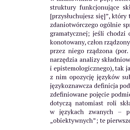
struktury funkcjonujące sk
[przysłuchujesz się]”, któr
zdaniotwórczego ogólnie spr
gramatycznej; jeśli chodzi 
konotowany, człon rządzony 
przez niego rządzona (por
narzędzia analizy składnio
i epistemologicznego), tak
z nim opozycję języków su
językoznawcza definicja podm
zdefiniowane pojęcie podmio
dotyczą natomiast roli sk
w językach zwanych – pa
„obiektywnych”; te pierwsz