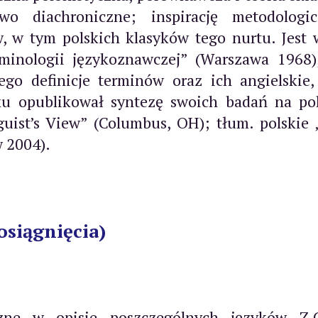
two diachroniczne; inspirację metodolog
ów, w tym polskich klasyków tego nurtu. Jest
rminologii językoznawczej” (Warszawa 1968
go definicje terminów oraz ich angielskie, 
u opublikował syntezę swoich badań na polu
nguist’s View” (Columbus, OH); tłum. polski
 2004).
osiągnięcia)
zne w opisie poszczególnych języków Z.