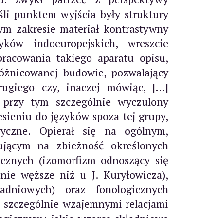
li punktem wyjścia były struktury
ym zakresie materiał kontrastywny
ków indoeuropejskich, wreszcie
racowania takiego aparatu opisu,
różnicowanej budowie, pozwalający
ugiego czy, inaczej mówiąc, […]
 przy tym szczególnie wyczulony
sieniu do języków spoza tej grupy,
yczne. Opierał się na ogólnym,
ującym na zbieżność określonych
cznych (izomorfizm odnoszący się
enie węższe niż u J. Kuryłowicza),
adniowych) oraz fonologicznych
ę szczególnie wzajemnymi relacjami