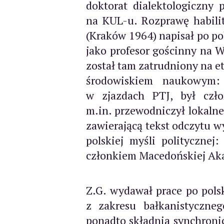
doktorat dialektologiczn
na KUL-u. Rozprawę habilit
(Kraków 1964) napisał po p
jako profesor gościnny na W
został tam zatrudniony na et
środowiskiem naukowym: 
w zjazdach PTJ, był czł
m.in. przewodniczył lokaln
zawierającą tekst odczytu 
polskiej myśli polityczne
członkiem Macedońskiej Ak
Z.G. wydawał prace po pols
z zakresu bałkanistyczne
ponadto składnia synchronic