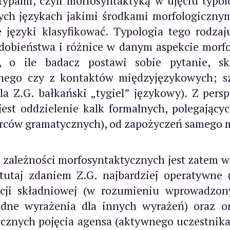
pami, czyli morfosyntaktyką w ujęciu typol
ch językach jakimi środkami morfologicznymi
języki klasyfikować. Typologia tego rodza
dobieństwa i różnice w danym aspekcie morfos
, o ile badacz postawi sobie pytanie, s
nego czy z kontaktów międzyjęzykowych; sz
la Z.G. bałkański „tygiel” językowy). Z per
e jest oddzielenie kalk formalnych, polegają
orców gramatycznych), od zapożyczeń samego 
y zależności morfosyntaktycznych jest zatem 
tutaj zdaniem Z.G. najbardziej operatywne 
acji składniowej (w rozumieniu wprowadzon
edne wyrażenia dla innych wyrażeń) oraz on
znych pojęcia agensa (aktywnego uczestnika 