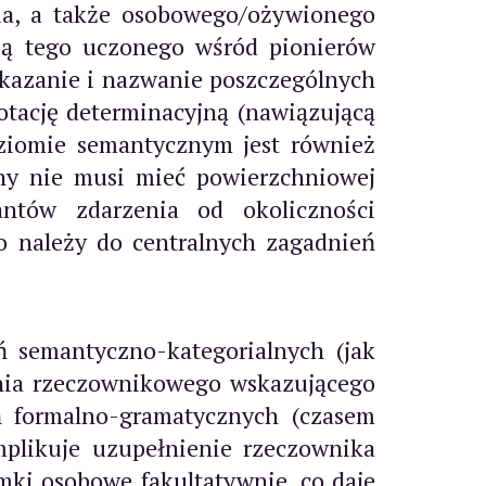
nia, a także osobowego/ożywionego
ają tego uczonego wśród pionierów
skazanie i nazwanie poszczególnych
tację determinacyjną (nawiązującą
ziomie semantycznym jest również
any nie musi mieć powierzchniowej
pantów zdarzenia od okoliczności
co należy do centralnych zagadnień
ń semantyczno-kategorialnych (jak
nia rzeczownikowego wskazującego
ń formalno-gramatycznych (czasem
mplikuje uzupełnienie rzeczownika
mki osobowe fakultatywnie, co daje