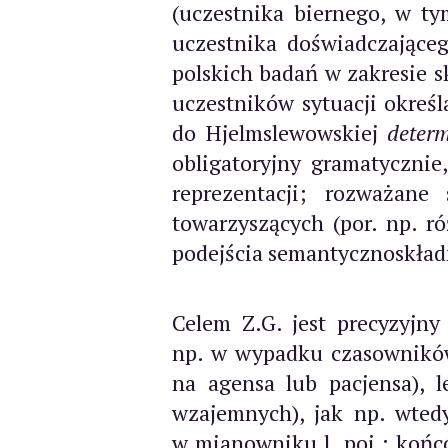
(uczestnika biernego, w t
uczestnika doświadczające
polskich badań w zakresie 
uczestników sytuacji okreś
do Hjelmslewowskiej
determ
obligatoryjny gramatycznie
reprezentacji; rozważane
towarzyszących (por. np. 
podejścia semantycznoskła
Celem Z.G. jest precyzyjn
np. w wypadku czasownikó
na agensa lub pacjensa),
wzajemnych), jak np. wtedy
w mianowniku l. poj.; końcó