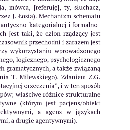
, mówca, [referuję], ty, słuchacz,
przez J. Łosia). Mechanizm schematu
antyczno-kategorialnej i formalno-
h jest taki, że człon rządzący jest
zasownik przechodni i zarazem jest
 przy wykorzystaniu wprowadzonego
nego, logicznego, psychologicznego
ch gramatycznych, a także związaną
nia T. Milewskiego). Zdaniem Z.G.
tacyjnej orzeczenia”, i w ten sposób
pów; właściwe różnice strukturalne
tywne (którym jest pacjens/obiekt
iektywnymi, a agens w językach
mi, a drugie agentywnymi).