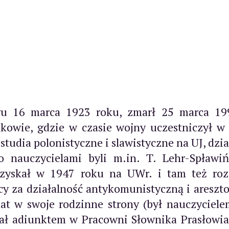
gu 16 marca 1923 roku, zmarł 25 marca 1
kowie, gdzie w czasie wojny uczestniczył w 
tudia polonistyczne i slawistyczne na UJ, dzia
o nauczycielami byli m.in. T. Lehr-Spławiń
uzyskał w 1947 roku na UWr. i tam też ro
cy za działalność antykomunistyczną i aresz
 lat w swoje rodzinne strony (był nauczycie
tał adiunktem w Pracowni Słownika Prasłowi