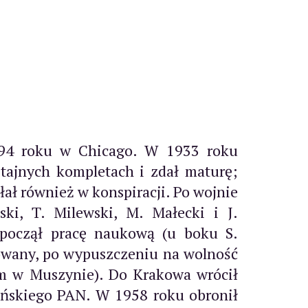
994 roku w Chicago. W 1933 roku
tajnych kompletach i zdał maturę;
łał również w konspiracji. Po wojnie
ski, T. Milewski, M. Małecki i J.
zpoczął pracę naukową (u boku S.
towany, po wypuszczeniu na wolność
lem w Muszynie). Do Krakowa wrócił
ańskiego PAN. W 1958 roku obronił