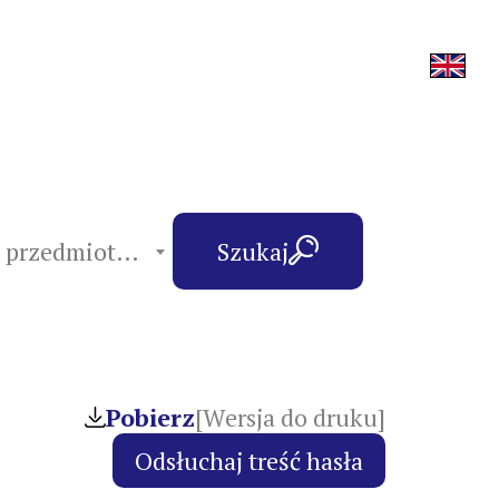
hasła przedmiotowe
Szukaj
Pobierz
[Wersja do druku]