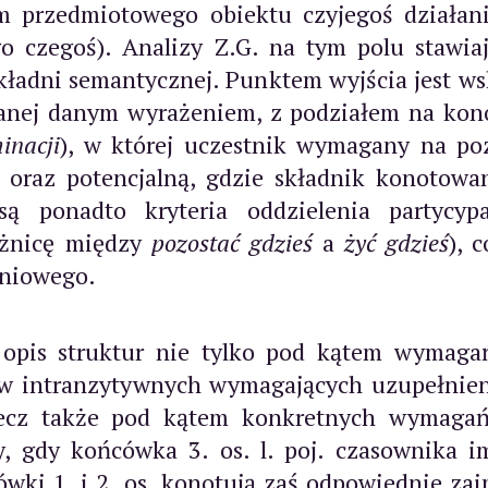
ym przedmiotowego obiektu czyjegoś działa
go czegoś). Analizy Z.G. na tym polu stawi
składni semantycznej. Punktem wyjścia jest w
lanej danym wyrażeniem, z podziałem na kono
inacji
), w której uczestnik wymagany na po
, oraz potencjalną, gdzie składnik konotow
 są ponadto kryteria oddzielenia partycy
różnicę między
pozostać gdzieś
a
żyć gdzieś
), 
dniowego.
y opis struktur nie tylko pod kątem wymaga
w intranzytywnych wymagających uzupełnie
 lecz także pod kątem konkretnych wymaga
, gdy końcówka 3. os. l. poj. czasownika i
wki 1. i 2. os. konotują zaś odpowiednie zai