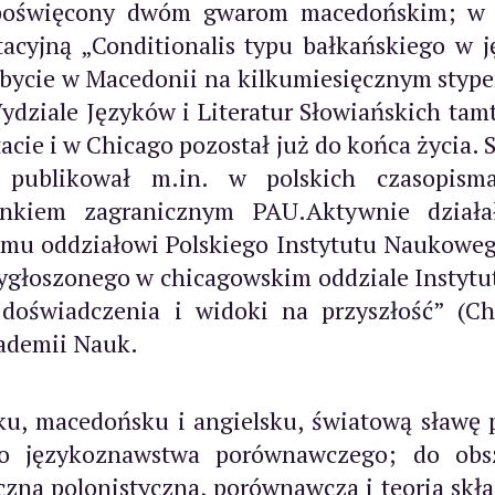
y poświęcony dwóm gwarom macedońskim; w 
acyjną „Conditionalis typu bałkańskiego w 
obycie w Macedonii na kilkumiesięcznym styp
ydziale Języków i Literatur Słowiańskich tam
acie i w Chicago pozostał już do końca życia.
publikował m.in. w polskich czasopismac
onkiem zagranicznym PAU.Aktywnie działa
emu oddziałowi Polskiego Instytutu Naukoweg
wygłoszonego w chicagowskim oddziale Instyt
j: doświadczenia i widoki na przyszłość” (
ademii Nauk.
ku, macedońsku i angielsku, światową sławę 
go językoznawstwa porównawczego; do obsz
zna polonistyczna, porównawcza i teoria skła