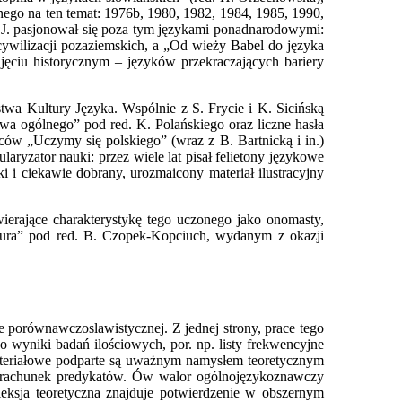
nego na ten temat: 1976b, 1980, 1982, 1984, 1985, 1990,
M.J. pasjonował się poza tym językami ponadnarodowymi:
ywilizacji pozaziemskich, a „Od wieży Babel do języka
ęciu historycznym – języków przekraczających bariery
a Kultury Języka. Wspólnie z S. Frycie i K. Sicińską
wa ogólnego” pod red. K. Polańskiego oraz liczne hasła
ów „Uczymy się polskiego” (wraz z B. Bartnicką i in.)
aryzator nauki: przez wiele lat pisał felietony językowe
i i ciekawie dobrany, urozmaicony materiał ilustracyjny
wierające charakterystykę tego uczonego jako onomasty,
ultura” pod red. B. Czopek-Kopciuch, wydanym z okazji
 porównawczoslawistycznej. Z jednej strony, prace tego
 wyniki badań ilościowych, por. np. listy frekwencyjne
 materiałowe podparte są uważnym namysłem teoretycznym
ki rachunek predykatów. Ów walor ogólnojęzykoznawczy
leksja teoretyczna znajduje potwierdzenie w obszernym