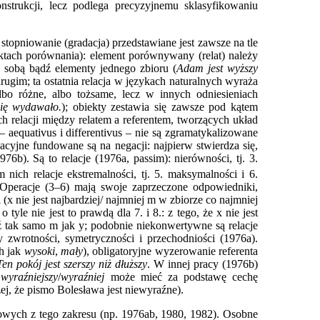
nstrukcji, lecz podlega precyzyjnemu sklasyfikowaniu
stopniowanie (gradacja) przedstawiane jest zawsze na tle
ektach porównania): element porównywany (relat) należy
e sobą bądź elementy jednego zbioru (
Adam jest wyższy
drugim; ta ostatnia relacja w językach naturalnych wyraża
o różne, albo tożsame, lecz w innych odniesieniach
się wydawało.
); obiekty zestawia się zawsze pod kątem
h relacji między relatem a referentem, tworzących układ
– aequativus i differentivus – nie są zgramatykalizowane
cyjne fundowane są na negacji: najpierw stwierdza się,
76b). Są to relacje (1976a, passim): nierówności, tj. 3.
 nich relacje ekstremalności, tj. 5. maksymalności i 6.
. Operacje (3–6) mają swoje zaprzeczone odpowiedniki,
i (x nie jest najbardziej/ najmniej m w zbiorze co najmniej
tyle nie jest to prawdą dla 7. i 8.: z tego, że x nie jest
ądź tak samo m jak y; podobnie niekonwertywne są relacje
 zwrotności, symetryczności i przechodniości (1976a).
ch jak
wysoki
,
mały
), obligatoryjne wyzerowanie referenta
Ten pokój jest szerszy niż dłuższy
. W innej pracy (1976b)
:
wyraźniejszy
/
wyraźniej
może mieć za podstawę cechę
zej, że pismo Bolesława jest niewyraźne).
łowych z tego zakresu (np. 1976ab, 1980, 1982). Osobne