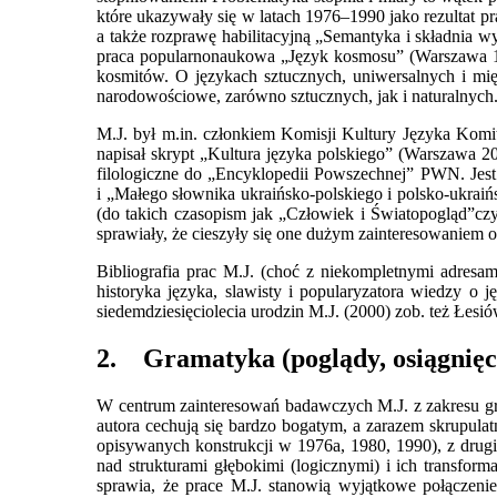
które ukazywały się w latach 1976–1990 jako rezultat p
a także rozprawę habilitacyjną „Semantyka i składnia 
praca popularnonaukowa „Język kosmosu” (Warszawa 198
kosmitów. O językach sztucznych, uniwersalnych i mi
narodowościowe, zarówno sztucznych, jak i naturalnych
M.J. był m.in. członkiem Komisji Kultury Języka Kom
napisał skrypt „Kultura języka polskiego” (Warszawa 2
filologiczne do „Encyklopedii Powszechnej” PWN. Jest
i „Małego słownika ukraińsko-polskiego i polsko-ukraińs
(do takich czasopism jak „Człowiek i Światopogląd”czy 
sprawiały, że cieszyły się one dużym zainteresowaniem 
Bibliografia prac M.J. (choć z niekompletnymi adresam
historyka języka, slawisty i popularyzatora wiedzy o
siedemdziesięciolecia urodzin M.J. (2000) zob. też Łesi
2.
Gramatyka (poglądy, osiągnięc
W centrum zainteresowań badawczych M.J. z zakresu gra
autora cechują się bardzo bogatym, a zarazem skrupula
opisywanych konstrukcji w 1976a, 1980, 1990), z drugi
nad strukturami głębokimi (logicznymi) i ich transf
sprawia, że prace M.J. stanowią wyjątkowe połączenie