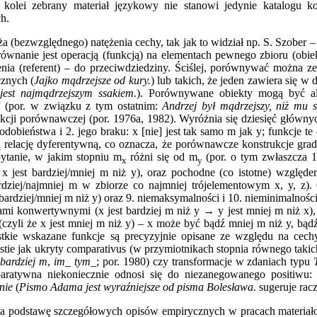
kolei zebrany materiał językowy nie stanowi jedynie katalogu ko
h.
a (bezwzględnego) natężenia cechy, tak jak to widział np. S. Szober – 
ównanie jest operacją (funkcją) na elementach pewnego zbioru (obi
enia (referent) – do przeciwdziedziny. Ściślej, porównywać można z
cznych (
Jajko mądrzejsze od kury.
) lub takich, że jeden zawiera się w 
jest najmądrzejszym ssakiem.
). Porównywane obiekty mogą być alb
a” (por. w związku z tym ostatnim:
Andrzej był mądrzejszy, niż mu 
nkcji porównawczej (por. 1976a, 1982). Wyróżnia się dziesięć głównyc
dobieństwa i 2. jego braku: x [nie] jest tak samo m jak y; funkcje te 
ą relację dyferentywną, co oznacza, że porównawcze konstrukcje grada
 pytanie, w jakim stopniu m
różni się od m
(por. o tym zwłaszcza 19
x
y
: x jest bardziej/mniej m niż y), oraz pochodne (co istotne) względem
ardziej/najmniej m w zbiorze co najmniej trójelementowym x, y, z)
est bardziej/mniej m niż y) oraz 9. niemaksymalności i 10. nieminimalnośc
ami konwertywnymi (x jest bardziej m niż y → y jest mniej m niż x), o 
x (czyli że x jest mniej m niż y) – x może być bądź mniej m niż y, b
ystkie wskazane funkcje są precyzyjnie opisane ze względu na cechy
stie jak ukryty comparativus (w przymiotnikach stopnia równego taki
bardziej m
,
im_ tym_
; por. 1980) czy transformacje w zdaniach typu
paratywna niekoniecznie odnosi się do niezanegowanego positiwu
źnie
(
Pismo Adama jest wyraźniejsze od pisma Bolesława.
sugeruje rac
y za podstawę szczegółowych opisów empirycznych w pracach materia