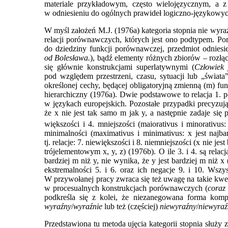
materiale przykładowym, często wielojęzycznym, a z 
w odniesieniu do ogólnych prawideł logiczno-językowyc
W myśl założeń M.J. (1976a) kategoria stopnia nie wyraż
relacji porównawczych, których jest ono podtypem. Por
do dziedziny funkcji porównawczej, przedmiot odniesi
od Bolesława.
), bądź elementy różnych zbiorów – rozłą
się głównie konstrukcjami superlatywnymi (
Człowiek 
pod względem przestrzeni, czasu, sytuacji lub „świat
określonej cechy, będącej obligatoryjną zmienną (m) fu
hierarchiczny (1976a). Dwie podstawowe to relacja 1. po
w językach europejskich. Pozostałe przypadki precyzuj
że x nie jest tak samo m jak y, a następnie zadaje się
większości i 4. mniejszości (maiorativus i minorativus
minimalności (maximativus i minimativus: x jest najb
tj. relacje: 7. niewiększości i 8. niemniejszości (x nie j
trójelementowym x, y, z) (1976b). O ile 3. i 4. są relacj
bardziej m niż y, nie wynika, że y jest bardziej m niż 
ekstremalności 5. i 6. oraz ich negacje 9. i 10. Wsz
W przywołanej pracy zwraca się też uwagę na takie kwe
w procesualnych konstrukcjach porównawczych (
coraz 
podkreśla się z kolei, że niezanegowana forma kom
wy
raźny
/
wyraźnie
lub też (częściej)
niewyraźny
/
niewyra
Przedstawiona tu metoda ujęcia kategorii stopnia służ