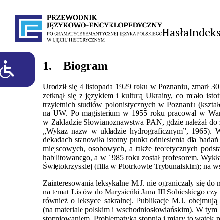
Hasła
Indek
1.
Biogram
Urodził się 4 listopada 1929 roku w Poznaniu, zmarł 3
zetknął się z językiem i kulturą Ukrainy, co miało is
trzyletnich studiów polonistycznych w Poznaniu (kształ
na UW. Po magisterium w 1955 roku pracował w Warsz
w Zakładzie Słowianoznawstwa PAN, gdzie należał do ze
„Wykaz nazw w układzie hydrograficznym”, 1965). W 
dekadach stanowiła istotny punkt odniesienia dla bada
miejscowych, osobowych, a także teoretycznych podst
habilitowanego, a w 1985 roku został profesorem. Wykł
Świętokrzyskiej (filia w Piotrkowie Trybunalskim); na ws
Zainteresowania leksykalne M.J. nie ograniczały się do
na temat Listów do Marysieńki Jana III Sobieskiego czy 
również o leksyce sakralnej. Publikacje M.J. obejmuj
(na materiale polskim i wschodniosłowiańskim). W tym
stopniowaniem. Problematyka stopnia i miary to wątek p