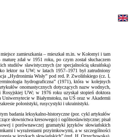
 miejsce zamieszkania – mieszkał m.in. w Kołomyi i tam
. – maturę zdał w 1951 roku, po czym został słuchaczem
ich studiów slawistycznych (ze specjalnością ukraińską)
ko lektor na UW; w latach 1957–1971 był zatrudniony
ja „Hydronimia Wisły” pod red. P. Zwolińskiego (cz. I,
minologia hydrograficzna” (1971), która w kolejnych
ele artykułów onomastycznych dotyczących nazw wodnych,
i Rosyjskiej UW; w 1976 roku uzyskał stopień doktora
 na Uniwersytecie w Białymstoku, na UŚ oraz w Akademii
resie polonistyki, rusycystyki i ukrainistyki.
tym badania leksykalno-historyczne (por. cykl artykułów
yczące słownictwa kresowego) i ogólnoslawistyczne; pisał
pisowej i porównawczej gramatyki języków słowiańskich
yimkami i wyrażeniami przyimkowymi, a w szczególności
stopnia w językach słowiańskich” (red. H. Orzechowska),