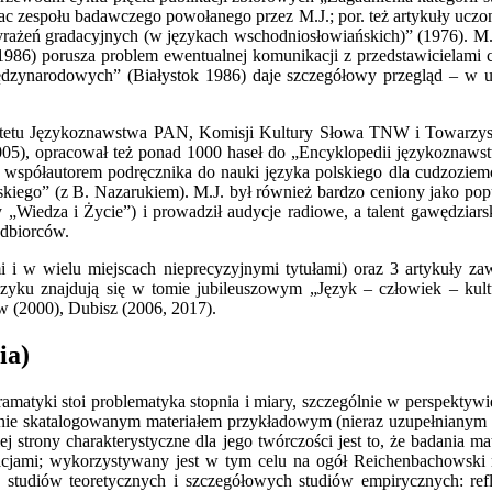
rac zespołu badawczego powołanego przez M.J.; por. też artykuły uczo
wyrażeń gradacyjnych (w językach wschodniosłowiańskich)” (1976). 
6) porusza problem ewentualnej komunikacji z przedstawicielami c
ędzynarodowych” (Białystok 1986) daje szczegółowy przegląd – w uj
.
itetu Językoznawstwa PAN, Komisji Kultury Słowa TNW i Towarzystw
005), opracował też ponad 1000 haseł do „Encyklopedii językoznawst
 współautorem podręcznika do nauki języka polskiego dla cudzoziemc
kiego” (z B. Nazarukiem). M.J. był również bardzo ceniony jako popul
„Wiedza i Życie”) i prowadził audycje radiowe, a talent gawędziarsk
odbiorców.
i i w wielu miejscach nieprecyzyjnymi tytułami) oraz 3 artykuły za
 języku znajdują się w tomie jubileuszowym „Język – człowiek – k
ów (2000), Dubisz (2006, 2017).
ia)
matyki stoi problematyka stopnia i miary, szczególnie w perspektywie
tnie skatalogowanym materiałem przykładowym (nieraz uzupełnianym o
ej strony charakterystyczne dla jego twórczości jest to, że badania
ormacjami; wykorzystywany jest w tym celu na ogół Reichenbachows
 studiów teoretycznych i szczegółowych studiów empirycznych: ref