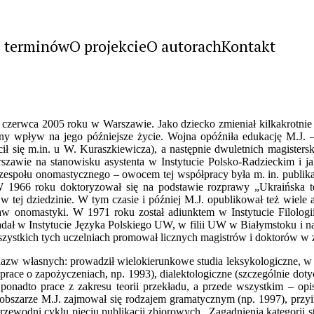
s terminów
O projekcie
O autorach
Kontakt
0 czerwca 2005 roku w Warszawie. Jako dziecko zmieniał kilkakrotnie
totny wpływ na jego późniejsze życie. Wojna opóźniła edukację M.J
cił się m.in. u W. Kuraszkiewicza), a następnie dwuletnich magistersk
awie na stanowisku asystenta w Instytucie Polsko-Radzieckim i ja
społu onomastycznego – owocem tej współpracy była m. in. publikac
1966 roku doktoryzował się na podstawie rozprawy „Ukraińska ter
ń w tej dziedzinie. W tym czasie i później M.J. opublikował też wi
aw onomastyki. W 1971 roku został adiunktem w Instytucie Filologi
adał w Instytucie Języka Polskiego UW, w filii UW w Białymstoku i
zystkich tych uczelniach promował licznych magistrów i doktorów w zak
 nazw własnych: prowadził wielokierunkowe studia leksykologiczne, w 
prace o zapożyczeniach, np. 1993), dialektologiczne (szczególnie dot
ą ponadto prace z zakresu teorii przekładu, a przede wszystkim – o
 obszarze M.J. zajmował się rodzajem gramatycznym (np. 1997), prz
rzewodni cyklu pięciu publikacji zbiorowych „Zagadnienia kategorii 