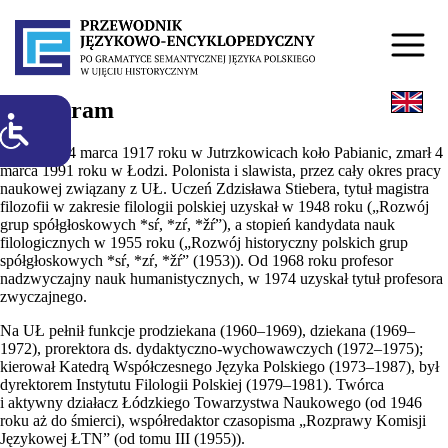
1. Biogram
Urodzony 4 marca 1917 roku w Jutrzkowicach koło Pabianic, zmarł 4
marca 1991 roku w Łodzi. Polonista i slawista, przez cały okres pracy
naukowej związany z UŁ. Uczeń Zdzisława Stiebera, tytuł magistra
filozofii w zakresie filologii polskiej uzyskał w 1948 roku („Rozwój
grup spółgłoskowych *sŕ, *zŕ, *žŕ”), a stopień kandydata nauk
filologicznych w 1955 roku („Rozwój historyczny polskich grup
spółgłoskowych *sŕ, *zŕ, *žŕ” (1953)). Od 1968 roku profesor
nadzwyczajny nauk humanistycznych, w 1974 uzyskał tytuł profesora
zwyczajnego.
Na UŁ pełnił funkcje prodziekana (1960–1969), dziekana (1969–
1972), prorektora ds. dydaktyczno-wychowawczych (1972–1975);
kierował Katedrą Współczesnego Języka Polskiego (1973–1987), był
dyrektorem Instytutu Filologii Polskiej (1979–1981). Twórca
i aktywny działacz Łódzkiego Towarzystwa Naukowego (od 1946
roku aż do śmierci), współredaktor czasopisma „Rozprawy Komisji
Językowej ŁTN” (od tomu III (1955)).