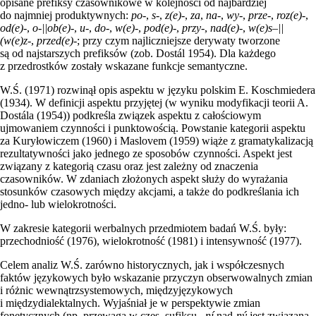
opisane prefiksy czasownikowe w kolejności od najbardziej
do najmniej produktywnych:
po
-,
s
-,
z(e)
-,
za
,
na
-,
wy
-,
prze-
,
roz(e)
-,
od(e)
-,
o-||ob(e)
-,
u
-,
do
-,
w(e)
-,
pod(e)
-,
przy
-,
nad(e)
-,
w(e)s
–
||
(w(e)z
-,
przed(e)
-; przy czym najliczniejsze derywaty tworzone
są od najstarszych prefiksów (zob. Dostál 1954). Dla każdego
z przedrostków zostały wskazane funkcje semantyczne.
W.Ś. (1971) rozwinął opis aspektu w języku polskim E. Koschmiedera
(1934). W definicji aspektu przyjętej (w wyniku modyfikacji teorii A.
Dostála (1954)) podkreśla związek aspektu z całościowym
ujmowaniem czynności i punktowością. Powstanie kategorii aspektu
za Kuryłowiczem (1960) i Maslovem (1959) wiąże z gramatykalizacją
rezultatywności jako jednego ze sposobów czynności. Aspekt jest
związany z kategorią czasu oraz jest zależny od znaczenia
czasowników. W zdaniach złożonych aspekt służy do wyrażania
stosunków czasowych między akcjami, a także do podkreślania ich
jedno- lub wielokrotności.
W zakresie kategorii werbalnych przedmiotem badań W.Ś. były:
przechodniość (1976), wielokrotność (1981) i intensywność (1977).
Celem analiz W.Ś. zarówno historycznych, jak i współczesnych
faktów językowych było wskazanie przyczyn obserwowalnych zmian
i różnic wewnątrzsystemowych, międzyjęzykowych
i międzydialektalnych. Wyjaśniał je w perspektywie zmian
fonetycznych (np. przewaga w czes. sufiksu –
ní
nad-
ný
jest związana