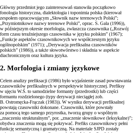
Główny przedmiot jego zainteresowań stanowiła początkowo
fonologia historyczna, dialektologia i toponimia polska (kierował
zespołem opracowującym „Słownik nazw terenowych Polski”;
„Przymiotnikowe nazwy terenowe Polski”, oprac. S. Gala (1996)),
w późniejszym okresie morfologia, zwłaszcza czasownika („Rozwój
form czasu teraźniejszego czasownika w języku polskim” (1967);
„Funkcje aspektów czasownikowych we współczesnym języku
ogólnopolskim” (1971); „Derywacja prefiksalna czasowników
polskich” (1986)), a także słowotwórstwo i składnia w aspekcie
diachronicznym oraz kultura języka.
2. Morfologia i zmiany językowe
Celem analizy prefiksacji (1986) było wyjaśnienie zasad powstawania
czasowników prefiksalnych w perspektywie historycznej. Prefiksy
w ujęciu W.Ś. to samodzielne formanty (przedrostki) lub części
formantu rozdzielonego (typy derywacji nieciągłej zob.
B. Ostromęcka-Frączak (1983)). W wyniku derywacji prefiksalnej
powstają czasowniki dokonane. Czasowniki, które powstały
za pomocą tego samego przyrostka, tworzą grupy o wspólnym
„znaczeniu strukturalnym”, por. „znaczenie słownikowe (leksykalne)”;
obydwa znaczenia mogą się pokrywać. Prefiks czasownikowy pełni
funkcję semantyczną i gramatyczną. Na materiale SJPD zostały