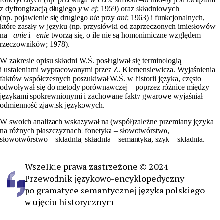
z dyftongizacją długiego
y
w
ej
; 1959) oraz składniowych
(np. pojawienie się drugiego
nie
przy
ani
; 1963) i funkcjonalnych,
które zaszły w języku (np. przysłówki od zaprzeczonych imiesłowów
na –
anie
i –
enie
tworzą się, o ile nie są homonimiczne względem
rzeczowników; 1978).
W zakresie opisu składni W.Ś. posługiwał się terminologią
i ustaleniami wypracowanymi przez Z. Klemensiewicza. Wyjaśnienia
faktów współczesnych poszukiwał W.Ś. w historii języka, często
odwoływał się do metody porównawczej – poprzez różnice między
językami spokrewnionymi i zachowane fakty gwarowe wyjaśniał
odmienność zjawisk językowych.
W swoich analizach wskazywał na (współ)zależne przemiany języka
na różnych płaszczyznach: fonetyka – słowotwórstwo,
słowotwórstwo – składnia, składnia – semantyka, szyk – składnia.
Wszelkie prawa zastrzeżone © 2024
Przewodnik językowo-encyklopedyczny
po gramatyce semantycznej języka polskiego
w ujęciu historycznym