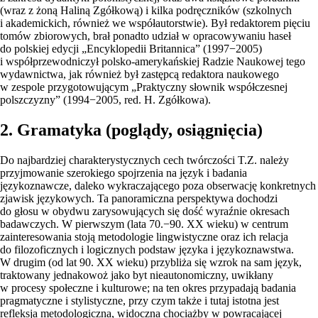
(wraz z żoną Haliną Zgółkową) i kilka podręczników (szkolnych
i akademickich, również we współautorstwie). Był redaktorem pięciu
tomów zbiorowych, brał ponadto udział w opracowywaniu haseł
do polskiej edycji „Encyklopedii Britannica” (1997−2005)
i współprzewodniczył polsko-amerykańskiej Radzie Naukowej tego
wydawnictwa, jak również był zastępcą redaktora naukowego
w zespole przygotowującym „Praktyczny słownik współczesnej
polszczyzny” (1994−2005, red. H. Zgółkowa).
2. Gramatyka (poglądy, osiągnięcia)
Do najbardziej charakterystycznych cech twórczości T.Z. należy
przyjmowanie szerokiego spojrzenia na język i badania
językoznawcze, daleko wykraczającego poza obserwację konkretnych
zjawisk językowych. Ta panoramiczna perspektywa dochodzi
do głosu w obydwu zarysowujących się dość wyraźnie okresach
badawczych. W pierwszym (lata 70.−90. XX wieku) w centrum
zainteresowania stoją metodologie lingwistyczne oraz ich relacja
do filozoficznych i logicznych podstaw języka i językoznawstwa.
W drugim (od lat 90. XX wieku) przybliża się wzrok na sam język,
traktowany jednakowoż jako byt nieautonomiczny, uwikłany
w procesy społeczne i kulturowe; na ten okres przypadają badania
pragmatyczne i stylistyczne, przy czym także i tutaj istotna jest
refleksja metodologiczna, widoczna chociażby w powracającej