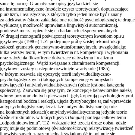
samą tę normę. Gramatyczne opisy języka dzieli się
na instrumentalistyczne (modele czysto teoretyczne), dopuszczające
pluralizm, i realistyczne, z których tylko jeden może być uznany
za adekwatny (skoro zakładają one realność psychologiczną); te drugie
wykluczają możliwość uprawiania lingwistyki autonomicznej,
ponieważ muszą opierać się na badaniach eksperymentalnych.
W drugiej monografii poświęconej teoretycznym kwestiom opisu
językowego (1980a) T.Z. podejmuje próbę ścisłej rekonstrukcji
założeń gramatyk generatywno-transformacyjnych, uwzględniając
kilka warstw teorii, w tym twierdzenia nt. kompetencji i wykonania
oraz założenia filozoficzne dotyczące natywizmu i realizmu
psychologicznego. Wątki związane z charakterem kompetencji
językowej zostały następnie rozwinięte w artykule (1985),
w którym rozważa się opozycję teorii indywidualistyczno-
psychologistycznych (lokujących kompetencję w umysłach
mówiących) i antyindywidualistycznych (gdzie jest ona kategorią
społeczną). Zauważa się przy tym, że koncepcje behawioralne należą
wbrew pozorom do tych pierwszych (gdyż operują psychologicznymi
kategoriami bodźca i reakcji), ujęcia dystrybucyjne są zaś wprawdzie
antypsychologistyczne, lecz także indywidualistyczne (oparte
na konkretnych tekstach); antyindywidualistyczne są jedynie teorie
ściśle strukturalne, w których język (
langue
) podlega całkowitemu
„odpodmiotowieniu”. T.Z. wskazuje też trzecią drogę opisu, gdzie
przyjmuje się podmiotową (świadomościową) relatywizację twierdzeń
lingwistycznych, zarazem jednak świadomość tę pojmuje się