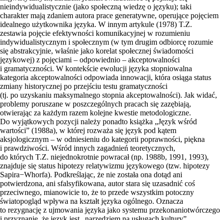
nieindywidualistycznie (jako społeczną wiedzę o języku); taki
charakter mają zdaniem autora prace generatywne, operujące pojęciem
idealnego użytkownika języka. W innym artykule (1978) T.Z.
zestawia pojęcie efektywności komunikacyjnej w rozumieniu
indywidualistycznym i społecznym (w tym drugim odbiorcę rozumie
się abstrakcyjnie, właśnie jako korelat społecznej świadomości
językowej) z pojęciami – odpowiednio – akceptowalności
i gramatyczności. W kontekście ewolucji języka stopniowalna
kategoria akceptowalności odpowiada innowacji, która osiąga status
zmiany historycznej po przejściu testu gramatyczności
(tj. po uzyskaniu maksymalnego stopnia akceptowalności). Jak widać,
problemy poruszane w poszczególnych pracach się zazębiają,
otwierając za każdym razem kolejne kwestie metodologiczne.
Do wyjątkowych pozycji należy ponadto książka „Język wśród
wartości” (1988a), w której rozważa się język pod kątem
aksjologicznym – w odniesieniu do kategorii poprawności, piękna
i prawdziwości. Wśród innych zagadnień teoretycznych,
do których T.Z. niejednokrotnie powracał (np. 1988b, 1991, 1993),
znajduje się status hipotezy relatywizmu językowego (tzw. hipotezy
Sapira−Whorfa). Podkreślając, że nie została ona dotąd ani
potwierdzona, ani sfalsyfikowana, autor stara się uzasadnić coś
przeciwnego, mianowicie to, że to przede wszystkim potoczny
światopogląd wpływa na kształt języka ogólnego. Oznacza
to rezygnację z ujmowania języka jako systemu przekonaniotwórczego
i przyznanie, że język jest „narzędziem na usługach kultury”.