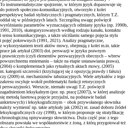
To instrumentalistyczne spojrzenie, w którym język dopasowuje się
do potrzeb społeczno-komunikacyjnych, otworzyło z kolei
perspektywę badań stylistycznych i pragmatycznych, którym T.Z.
oddał się w późniejszych latach. Szczególną uwagę poświęcił
wyróżnianiu parametrów wyznaczających odmiany języka (np. 1990b,
1991, 2010), skategoryzowanych według rodzaju kanału, kontaktu
i sensu komunikacyjnego, a także uściślaniu samego pojęcia stylu
i pojęć pokrewnych (1991, 2021). Analizy pragmatyczne,
z wykorzystaniem teorii aktów mowy, obejmują z kolei m.in. takie
prace jak artykuł (2003) dot. perswazji w języku prawnym
i prawniczym (czyli elementów perswazyjnych obecnych – wbrew
powszechnemu mniemaniu – także na etapie ustanawiania prawa),
(2004) o komplementach jako rytualnych aktach mowy, (2005)
nt. kategorii szczerości (krzyżującej się z opozycją prawdy i fałszu)
czy (2009) nt. mechanizmów tabuizacyjnych. Wiele artykułów z tego
zakresu oscyluje wokół problematyki funkcji retorycznych
i perswazyjności. Wreszcie, niemało uwagi T.Z. poświęcił
zagadnieniom leksykalnym (por. np. pracę [2007]), w której analizuje
się metodą fasetową pojęcie przyjaźni, na podstawie badań
ankietowych) i leksykograficznym − obok przywołanego słownika
należy wymienić np. takie artykuły jak (2002) nt. zasad doboru źródeł
leksykograficznych czy (1998), w którym proponuje się stratyfikację
chronologiczną opisywanego słownictwa. Duża część prac z tego
obszaru powstała we współautorstwie z żoną, z którą przygotował też
dwa słowniki frekwencyjne.