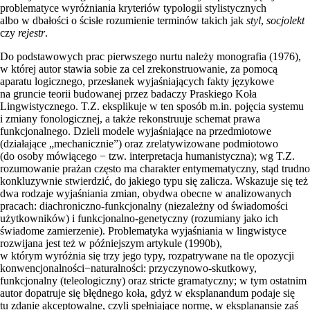
problematyce wyróżniania kryteriów typologii stylistycznych
albo w dbałości o ścisłe rozumienie terminów takich jak
styl
,
socjolekt
czy
rejestr
.
Do podstawowych prac pierwszego nurtu należy monografia (1976),
w której autor stawia sobie za cel zrekonstruowanie, za pomocą
aparatu logicznego, przesłanek wyjaśniających fakty językowe
na gruncie teorii budowanej przez badaczy Praskiego Koła
Lingwistycznego. T.Z. eksplikuje w ten sposób m.in. pojęcia systemu
i zmiany fonologicznej, a także rekonstruuje schemat prawa
funkcjonalnego. Dzieli modele wyjaśniające na przedmiotowe
(działające „mechanicznie”) oraz zrelatywizowane podmiotowo
(do osoby mówiącego − tzw. interpretacja humanistyczna); wg T.Z.
rozumowanie prażan często ma charakter entymematyczny, stąd trudno
konkluzywnie stwierdzić, do jakiego typu się zalicza. Wskazuje się też
dwa rodzaje wyjaśniania zmian, obydwa obecne w analizowanych
pracach: diachroniczno-funkcjonalny (niezależny od świadomości
użytkowników) i funkcjonalno-genetyczny (rozumiany jako ich
świadome zamierzenie). Problematyka wyjaśniania w lingwistyce
rozwijana jest też w późniejszym artykule (1990b),
w którym wyróżnia się trzy jego typy, rozpatrywane na tle opozycji
konwencjonalności−naturalności: przyczynowo-skutkowy,
funkcjonalny (teleologiczny) oraz stricte gramatyczny; w tym ostatnim
autor dopatruje się błędnego koła, gdyż w eksplanandum podaje się
tu zdanie akceptowalne, czyli spełniające normę, w eksplanansie zaś