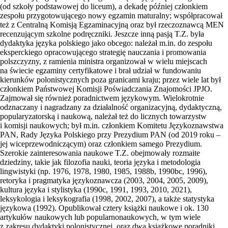
(od szkoły podstawowej do liceum), a dekadę później członkiem
zespołu przygotowującego nowy egzamin maturalny; współpracował
też z Centralną Komisją Egzaminacyjną oraz był rzeczoznawcą MEN
recenzującym szkolne podręczniki. Jeszcze inną pasją T.Z. była
dydaktyka języka polskiego jako obcego: należał m.in. do zespołu
eksperckiego opracowującego strategię nauczania i promowania
polszczyzny, z ramienia ministra organizował w wielu miejscach
na świecie egzaminy certyfikatowe i brał udział w fundowaniu
kierunków polonistycznych poza granicami kraju; przez wiele lat był
członkiem Państwowej Komisji Poświadczania Znajomości JPJO.
Zajmował się również poradnictwem językowym. Wielokrotnie
odznaczany i nagradzany za działalność organizacyjną, dydaktyczną,
popularyzatorską i naukową, należał też do licznych towarzystw
i komisji naukowych; był m.in. członkiem Komitetu Językoznawstwa
PAN, Rady Języka Polskiego przy Prezydium PAN (od 2019 roku –
jej wiceprzewodniczącym) oraz członkiem samego Prezydium.
Szerokie zainteresowania naukowe T.Z. obejmowały rozmaite
dziedziny, takie jak filozofia nauki, teoria języka i metodologia
lingwistyki (np. 1976, 1978, 1980, 1985, 1988b, 1990bc, 1996),
retoryka i pragmatyka językoznawcza (2003, 2004, 2005, 2009),
kultura języka i stylistyka (1990c, 1991, 1993, 2010, 2021),
leksykologia i leksykografia (1998, 2002, 2007), a także statystyka
językowa (1992). Opublikował cztery książki naukowe i ok. 130
artykułów naukowych lub popularnonaukowych, w tym wiele
z zakresu dydaktyki polonistycznej, oraz dwa książkowe poradniki