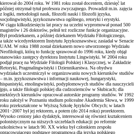
kierował do 2004 roku. W 1981 roku został docentem, dziesięć lat
później otrzymał tytuł profesora zwyczajnego. Prowadził m.in. zajęcia
z logiki, metodologii nauk, filozofii nauki i filozofii języka,
socjolingwistyki, językoznawstwa ogólnego, retoryki i erystyki.
W ciągu kilkudziesięciu lat pracy na uczelni wypromował ponad 500
magistrów i 26 doktorów, pełnił też rozliczne funkcje organizacyjne.
Był prodziekanem, a później dziekanem Wydziału Filologicznego,
a także wicedyrektorem Instytutu Językoznawstwa; zasiadał w Senacie
UAM. W roku 1988 został dziekanem nowo utworzonego Wydziału
Neofilologii, którą to funkcję sprawował do 1996 roku, kiedy objął
stanowisko zastępcy dyrektora Instytutu Lingwistyki. W 2004 roku
podjął pracę na Wydziale Filologii Polskiej i Klasycznej, w Zakładzie
Retoryki, Pragmalingwistyki i Dziennikarstwa. Na obydwu
wydziałach uczestniczył w organizowaniu nowych kierunków studiów
– m.in. językoznawstwa i informacji naukowej, hungarystyki,
hispanistyki, etnolingwistyki, podyplomowych studiów dla nauczycieli
jpjo, a także filologii polskiej dla cudzoziemców w Słubicach; dla
niektórych kierunków opracował autorskie programy studiów. W 1992
roku założył w Poznaniu studium policealne Akademia Słowa, w 1999
roku przekształcone w Wyższą Szkołę Języków Obcych; w latach
2001−2007 był jej rektorem, a potem (do 2014 roku) prorektorem.
Wysoko ceniony jako dydaktyk, interesował się również kształceniem
polonistycznym na niższych szczeblach edukacji: po reformie
szkolnictwa w latach 90. XX wieku był członkiem zespołu
opracowującego podstawę programową dla języka polskiego