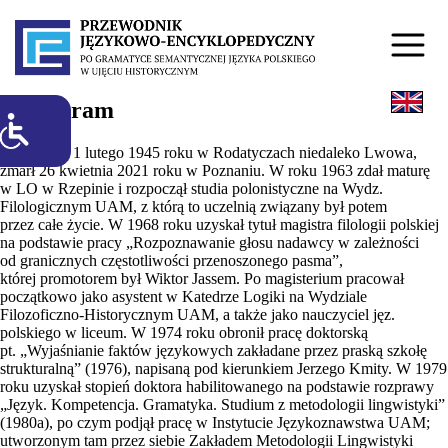
1. Biogram
Urodził się 1 lutego 1945 roku w Rodatyczach niedaleko Lwowa,
zmarł 26 kwietnia 2021 roku w Poznaniu. W roku 1963 zdał maturę
w LO w Rzepinie i rozpoczął studia polonistyczne na Wydz.
Filologicznym UAM, z którą to uczelnią związany był potem
przez całe życie. W 1968 roku uzyskał tytuł magistra filologii polskiej
na podstawie pracy „Rozpoznawanie głosu nadawcy w zależności
od granicznych częstotliwości przenoszonego pasma”,
której promotorem był Wiktor Jassem. Po magisterium pracował
początkowo jako asystent w Katedrze Logiki na Wydziale
Filozoficzno-Historycznym UAM, a także jako nauczyciel jęz.
polskiego w liceum. W 1974 roku obronił pracę doktorską
pt. „Wyjaśnianie faktów językowych zakładane przez praską szkołę
strukturalną” (1976), napisaną pod kierunkiem Jerzego Kmity. W 1979
roku uzyskał stopień doktora habilitowanego na podstawie rozprawy
„Język. Kompetencja. Gramatyka. Studium z metodologii lingwistyki”
(1980a), po czym podjął pracę w Instytucie Językoznawstwa UAM;
utworzonym tam przez siebie Zakładem Metodologii Lingwistyki