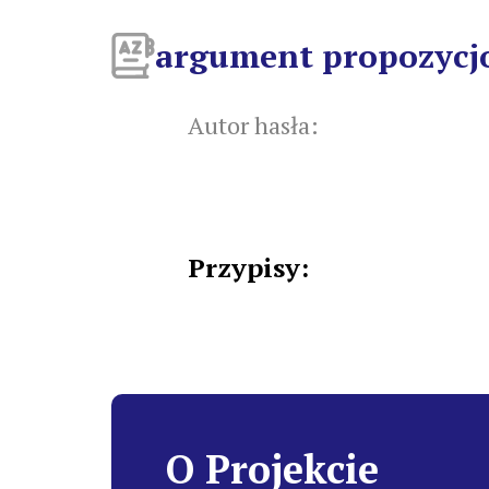
argument propozycj
Autor hasła:
Przypisy:
O Projekcie