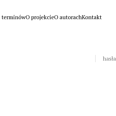
s terminów
O projekcie
O autorach
Kontakt