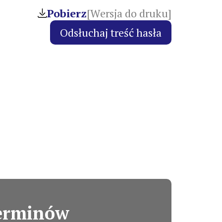
Pobierz
[Wersja do druku]
terminów