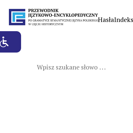
Hasła
Indek