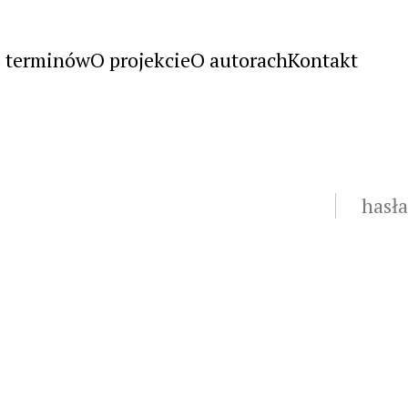
s terminów
O projekcie
O autorach
Kontakt