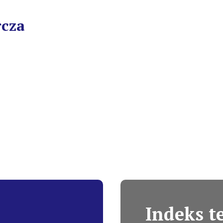
rcza
Indeks 