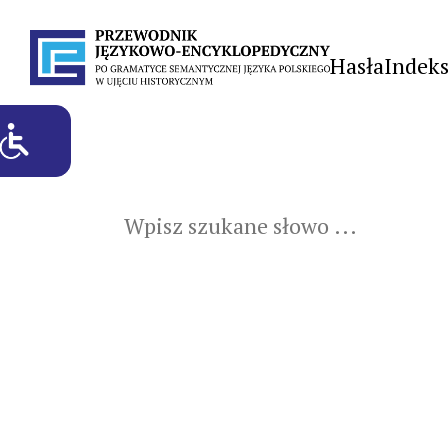
Hasła
Indek