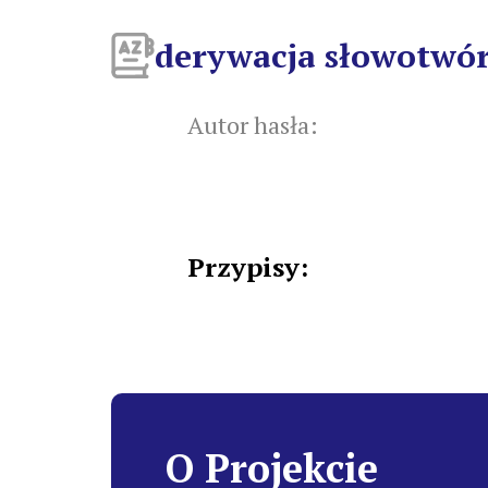
derywacja słowotwó
Autor hasła:
Przypisy:
O Projekcie