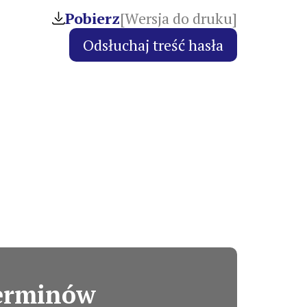
Pobierz
[Wersja do druku]
terminów