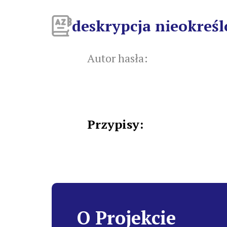
deskrypcja nieokreś
Autor hasła:
Przypisy:
O Projekcie