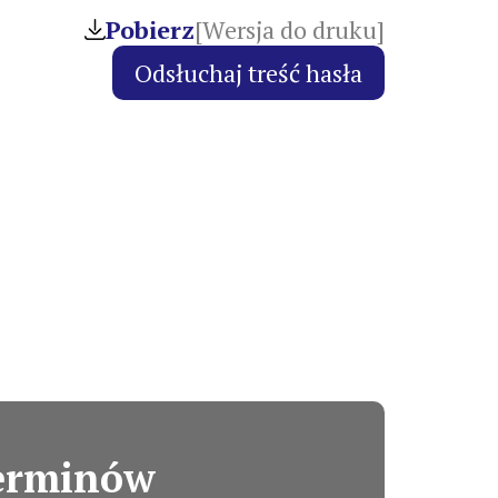
Pobierz
[Wersja do druku]
terminów