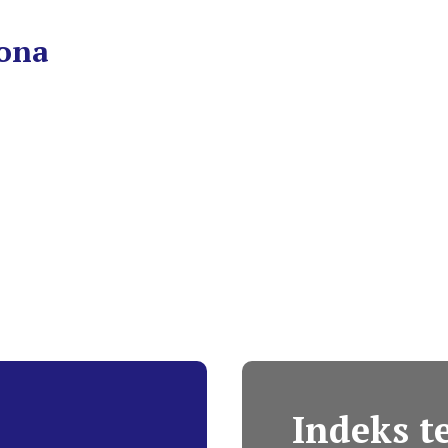
lona
Indeks 