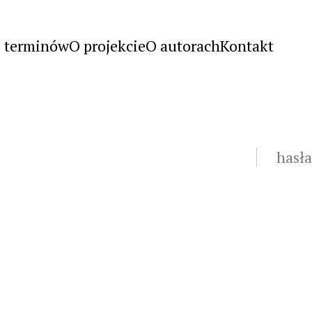
s terminów
O projekcie
O autorach
Kontakt