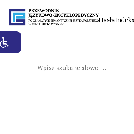
Hasła
Indek