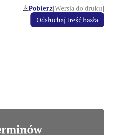
Pobierz
[Wersja do druku]
terminów