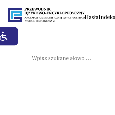
Hasła
Indek