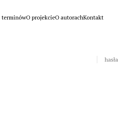
s terminów
O projekcie
O autorach
Kontakt