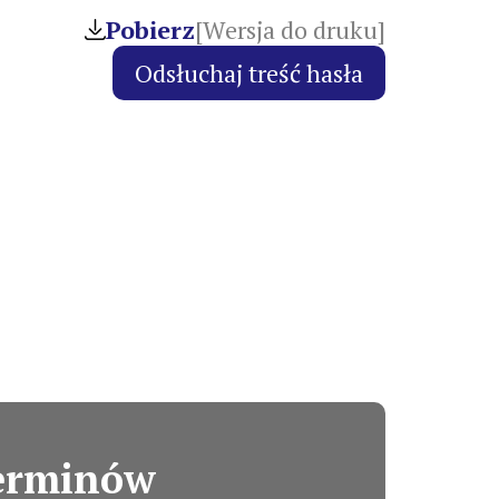
Pobierz
[Wersja do druku]
terminów