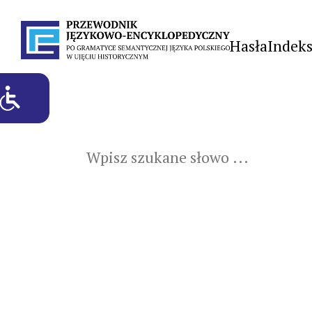
Hasła
Indek