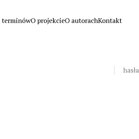
s terminów
O projekcie
O autorach
Kontakt