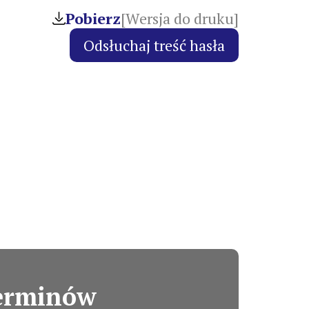
Pobierz
[Wersja do druku]
terminów