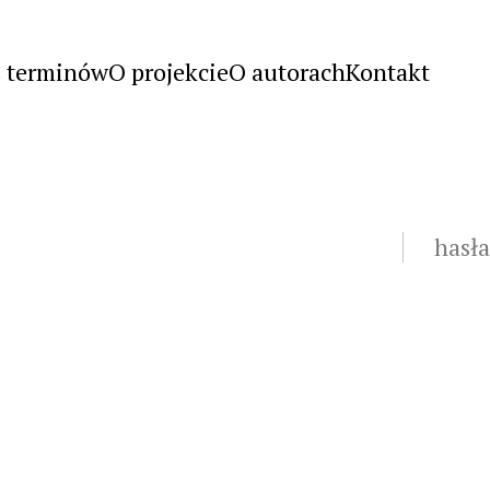
s terminów
O projekcie
O autorach
Kontakt