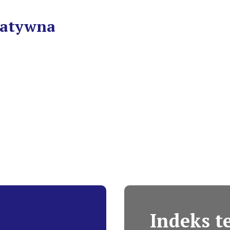
ratywna
Indeks 