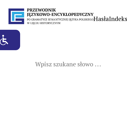
Hasła
Indek