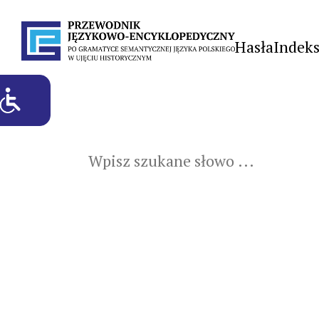
Hasła
Indek