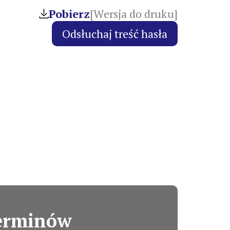
Pobierz
[Wersja do druku]
terminów