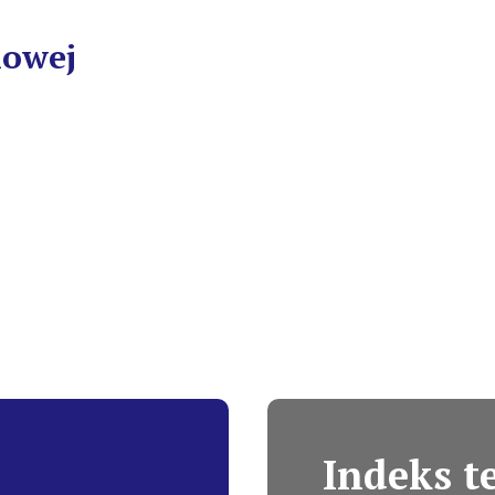
iowej
Indeks 