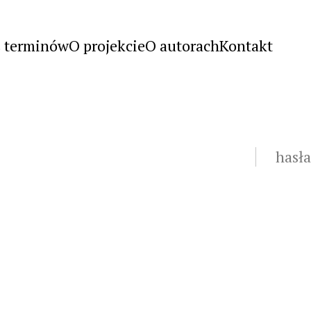
s terminów
O projekcie
O autorach
Kontakt