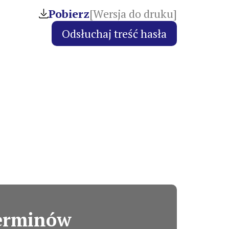
Pobierz
[Wersja do druku]
terminów