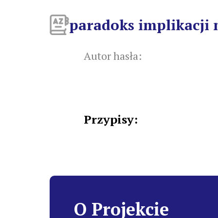
paradoks implikacji 
Autor hasła:
Przypisy:
O Projekcie