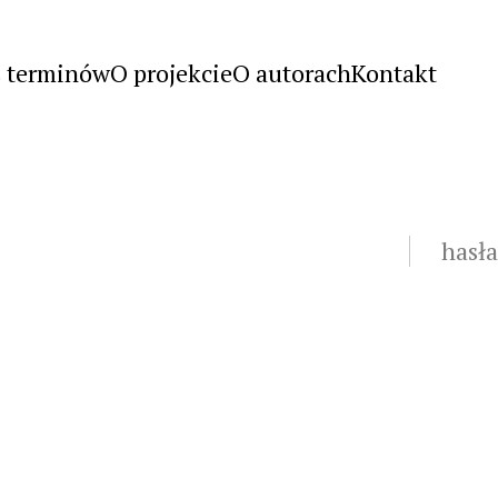
s terminów
O projekcie
O autorach
Kontakt