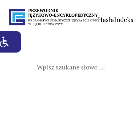
Hasła
Indek