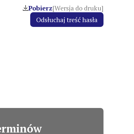
Pobierz
[Wersja do druku]
terminów