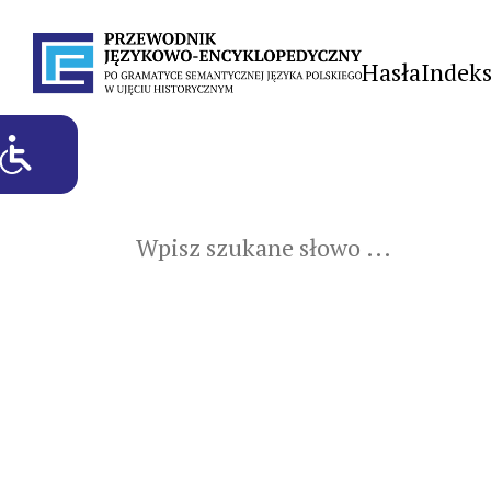
Hasła
Indek