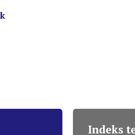
ek
Indeks 