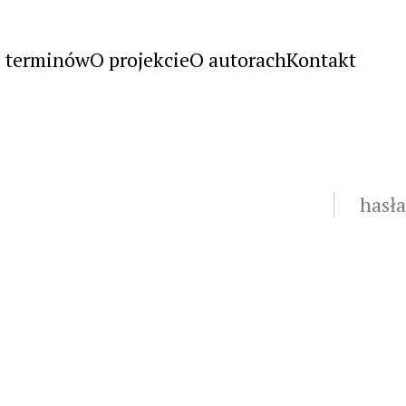
s terminów
O projekcie
O autorach
Kontakt