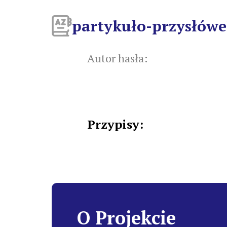
partykuło-przysłów
Autor hasła:
Przypisy:
O Projekcie