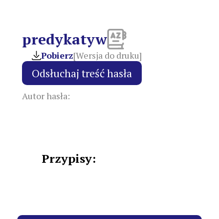
predykatyw
Pobierz
[Wersja do druku]
Autor hasła:
Przypisy: