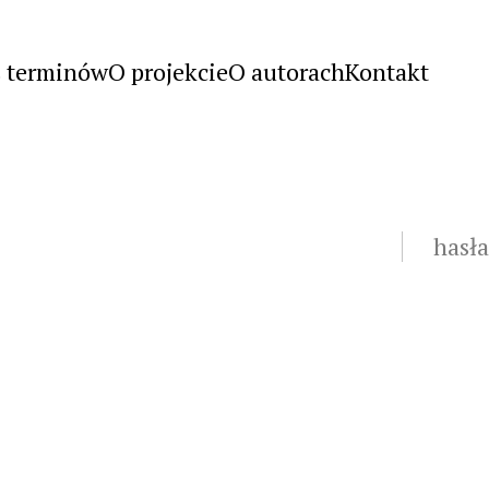
s terminów
O projekcie
O autorach
Kontakt