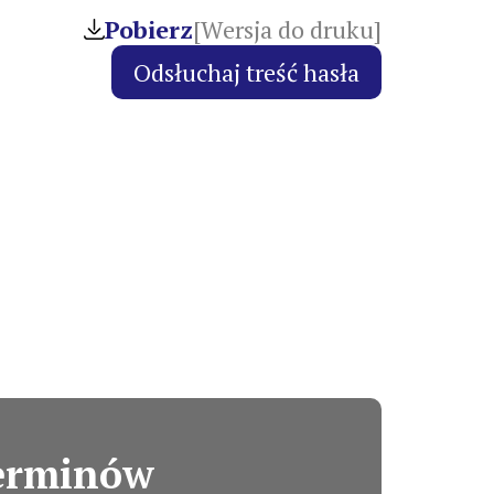
Pobierz
[Wersja do druku]
terminów