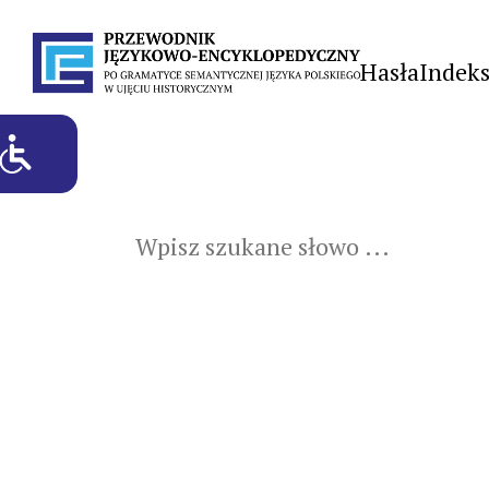
Hasła
Indek