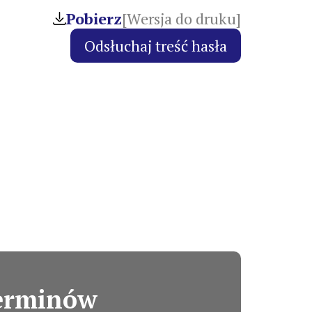
Pobierz
[Wersja do druku]
terminów