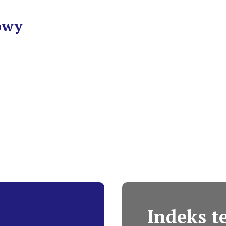
owy
Indeks 