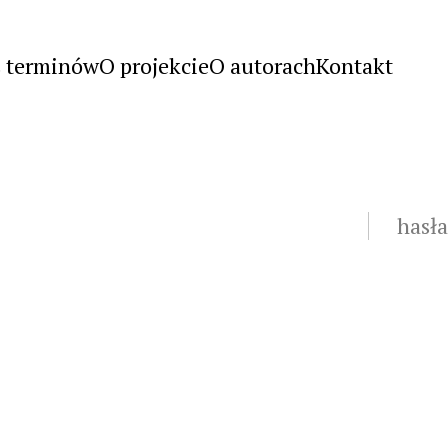
s terminów
O projekcie
O autorach
Kontakt