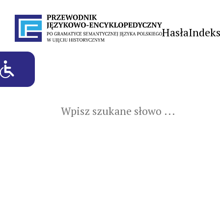
Hasła
Indek