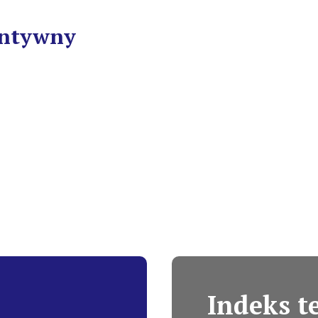
antywny
Indeks 