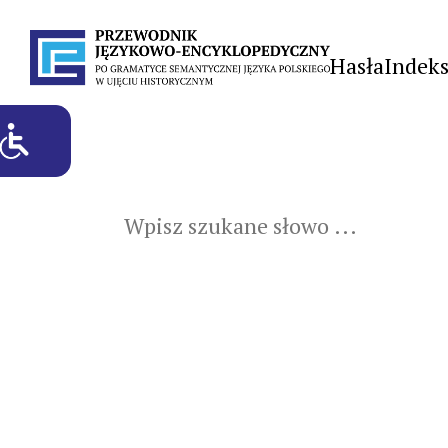
Hasła
Indek