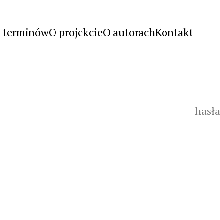
s terminów
O projekcie
O autorach
Kontakt