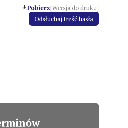
Pobierz
[Wersja do druku]
terminów