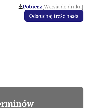
Pobierz
[Wersja do druku]
terminów