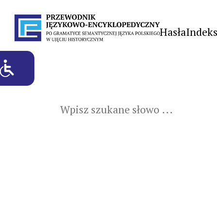
Hasła
Indek