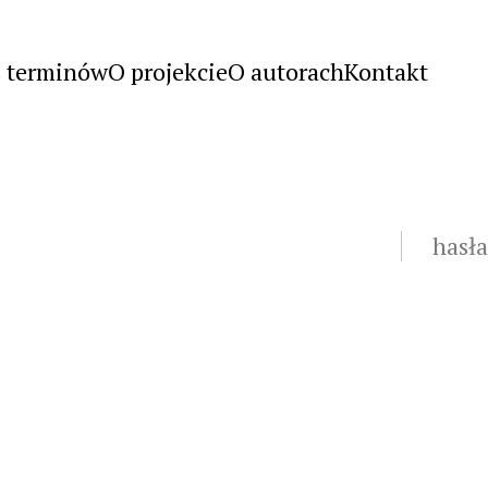
s terminów
O projekcie
O autorach
Kontakt