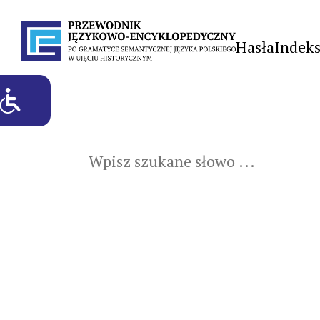
Hasła
Indek