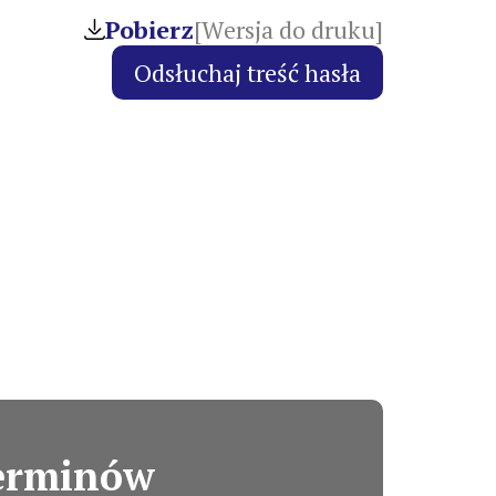
Pobierz
[Wersja do druku]
terminów