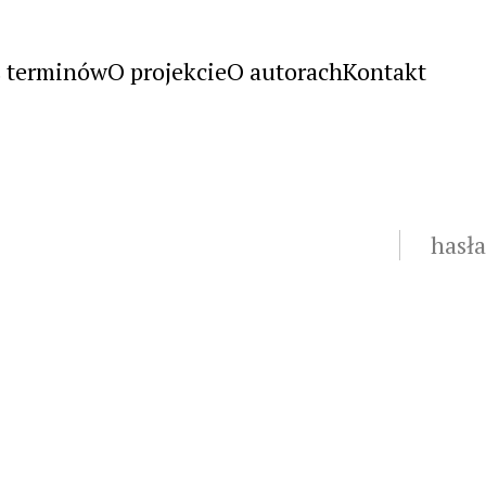
s terminów
O projekcie
O autorach
Kontakt