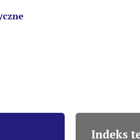
yczne
Indeks 