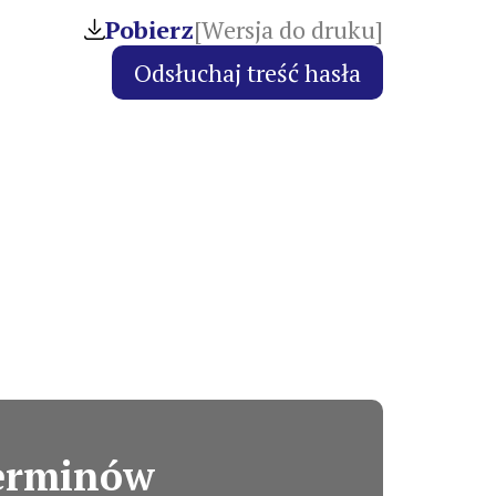
Pobierz
[Wersja do druku]
terminów