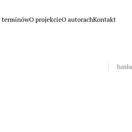
s terminów
O projekcie
O autorach
Kontakt