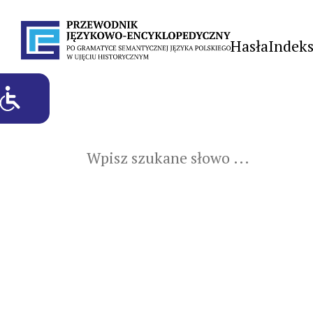
Hasła
Indek